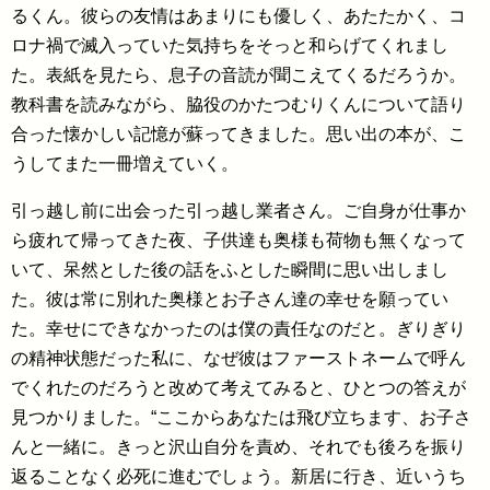
るくん。彼らの友情はあまりにも優しく、あたたかく、コ
ロナ禍で滅入っていた気持ちをそっと和らげてくれまし
た。表紙を見たら、息子の音読が聞こえてくるだろうか。
教科書を読みながら、脇役のかたつむりくんについて語り
合った懐かしい記憶が蘇ってきました。思い出の本が、こ
うしてまた一冊増えていく。
引っ越し前に出会った引っ越し業者さん。ご自身が仕事か
ら疲れて帰ってきた夜、子供達も奥様も荷物も無くなって
いて、呆然とした後の話をふとした瞬間に思い出しまし
た。彼は常に別れた奥様とお子さん達の幸せを願ってい
た。幸せにできなかったのは僕の責任なのだと。ぎりぎり
の精神状態だった私に、なぜ彼はファーストネームで呼ん
でくれたのだろうと改めて考えてみると、ひとつの答えが
見つかりました。“ここからあなたは飛び立ちます、お子さ
んと一緒に。きっと沢山自分を責め、それでも後ろを振り
返ることなく必死に進むでしょう。新居に行き、近いうち