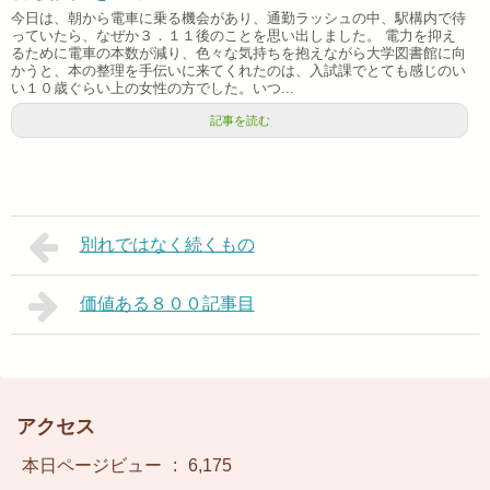
今日は、朝から電車に乗る機会があり、通勤ラッシュの中、駅構内で待
っていたら、なぜか３．１１後のことを思い出しました。 電力を抑え
るために電車の本数が減り、色々な気持ちを抱えながら大学図書館に向
かうと、本の整理を手伝いに来てくれたのは、入試課でとても感じのい
い１０歳ぐらい上の女性の方でした。いつ...
記事を読む
別れではなく続くもの
価値ある８００記事目
アクセス
本日ページビュー
:
6,175