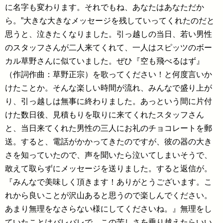
に名字も変わります。それでもね、あなたはあなただか
ら。”大きな大きなメッセージを残していってくれたのだと
思うと、泣きたくなりました。引っ越しの当日、若い男性
のスタッフさんが二人来てくれて、一人はスピッツのボー
カル草野さんに似ていました。ぜひ『空も飛べるはず』
（作詞作曲：草野正宗）を歌ってください！と何度言いか
けたことか。そんな楽しい時間が流れ、みんなで盛り上が
り、引っ越しは無事に終わりました。あっという間に片付
けた数日後、見積もりを取りに来てくれたスタッフさん
と、当日来てくれた男性の三人にお礼のチョコレートを郵
送。すると、電話がかかってきたのですが、彼の器の大き
さを知っていたので、声を聞いたら泣いてしまいそうで、
敢えて取らずにメッセージを送りました。すると返信が。
『みんなで美味しく頂きます！ありがとうございます。こ
れから良いことが沢山あると思うので楽しんでください。
あまり無理をなさらない様にしてくださいね。』無理をし
ていたことはバレバレで、この苦しさを乗り越えたらいい