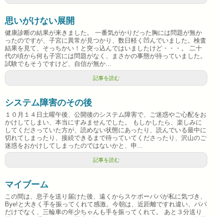
思いがけない展開
健康診断の結果が来きました。 一番気がかりだった胸には問題が無か
ったのですが、子宮に異常が見つかり、数日軽く凹んでいました。検査
結果を見て、そっちかい！と突っ込んではいましたけど・・・。 二十
代の頃から何も子宮には問題がなく、まさかの事態が待っていました。
試験でもそうですけど、自信が無か...
記事を読む
システム障害のその後
１０月１４日土曜午後、公開後のシステム障害で、ご迷惑やご心配をお
かけしてしまい、本当にすみませんでした。 もしかしたら、楽しみに
してくださっていた方が、読めない状態にあったり、読んでいる最中に
切れてしまったり、接続できるまで待っていてくださったり、沢山のご
迷惑をおかけしてしまったのではないかと、申...
記事を読む
マイブーム
この間は、息子を送り届けた後、遠くからスケボーパパが私に気づき、
Bye!と大きく手を振ってくれて感激。今朝は、近距離ですれ違い、パパ
だけでなく、三輪車の年少ちゃんも手を振ってくれて。 あと３分送り