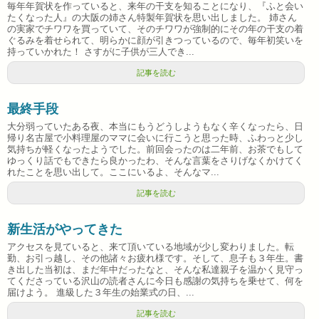
毎年年賀状を作っていると、来年の干支を知ることになり、『ふと会い
たくなった人』の大阪の姉さん特製年賀状を思い出しました。 姉さん
の実家でチワワを買っていて、そのチワワが強制的にその年の干支の着
ぐるみを着せられて、明らかに顔が引きつっているので、毎年初笑いを
持っていかれた！ さすがに子供が三人でき...
記事を読む
最終手段
大分弱っていたある夜、本当にもうどうしようもなく辛くなったら、日
帰り名古屋で小料理屋のママに会いに行こうと思った時、ふわっと少し
気持ちが軽くなったようでした。前回会ったのは二年前、お茶でもして
ゆっくり話でもできたら良かったわ、そんな言葉をさりげなくかけてく
れたことを思い出して。ここにいるよ、そんなマ...
記事を読む
新生活がやってきた
アクセスを見ていると、来て頂いている地域が少し変わりました。転
勤、お引っ越し、その他諸々お疲れ様です。そして、息子も３年生。書
き出した当初は、まだ年中だったなと、そんな私達親子を温かく見守っ
てくださっている沢山の読者さんに今日も感謝の気持ちを乗せて、何を
届けよう。 進級した３年生の始業式の日、...
記事を読む