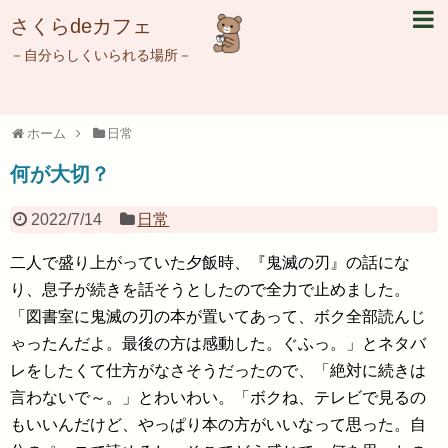
さくらdeカフェ
－自分らしくいられる場所－
ホーム
日常
何が大切？
2022/7/14
日常
二人で盛り上がっていた夕飯時、『鬼滅の刃』の話にな
り、息子が続きを話そうとしたので全力で止めました。
「図書室に鬼滅の刃の本が置いてあって、ボク全部読んじ
ゃったんだよ。最後の方は感動した。ぐふっ。」とネタバ
レをしたくて仕方がなさそうだったので、「絶対に続きは
言わないで～。」とわいわい。「ボクね、テレビで見るの
もいいんだけど、やっぱり本の方がいいなって思った。自