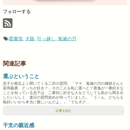
フォローする
図書室
,
大阪
,
引っ越し
,
鬼滅の刃
関連記事
選ぶということ
息子が最近よく聞いてくる二択の質問。「ママ、鬼滅の刃の煉獄さんと
富岡義勇、どっちが好き？」その二人を私に選べと？善逸が一番好きな
ことを知っている息子は、二番目に好きな人をどうしても私から聞き出
したいらしく、連日の質問攻めが待っていました。「う～ん、どちらも
格好いいから本当に難しいんだよ。」「でもボク...
記事を読む
干支の親近感