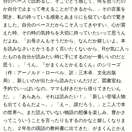
分のペースで読めるし、そこでどう感じて、何を思ったの
か自分で止まって考えることができるから。」その言葉を
聞き、私の持っている感覚とあまりにも似ているので驚き
ました。自分のペースだからこそ入ってきやすい、心が震
えた時、その時の気持ちを大切に持っていたいって思うん
だよね。「お母さんもそうだから、なんだか嬉しいよ。本
を読みなさいとかうるさく言いたくないから、Rが気に入っ
たものを自分が読みたい時に手にするのが一番いいのだと
思う。」「うん。『がまくんとかえるくん』のシリーズ
（作：アーノルド・ローベル、訳：三木卓、文化出版
局）、新しいのが出たから読みたいんだけど、図書室ね、
予約でいっぱいなの。ママも好きだから借りてきたいん
だ。」「あらあら、それは読みたい！」「新しい登場人物
も出てくるんだよ～。」「え～、誰だろう。」と二人で本
の世界へ。まだ読んでいない物語の想像を楽しみ、豊かさ
ってこういうことを言ったりもするのかなと嬉しくなりま
した。２年生の国語の教科書に出てきた、がまくんとかえ