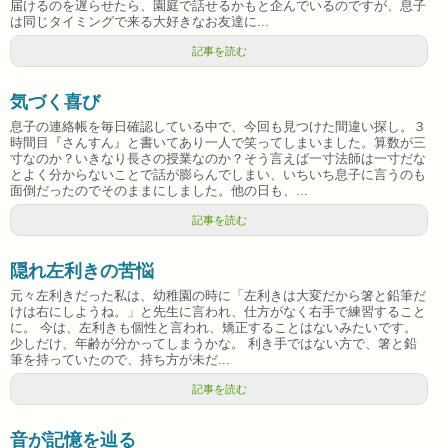
届けるのを遅らせたら、園庭で話せるかもと企んでいるのですが、息子
は同じタイミングで来る大好きなお友達に...
記事を読む
気づく喜び
息子の連絡帳を毎日確認している中で、今回も見つけた間違い探し。３
時間目『さんすん』と書いてあり一人で笑ってしまいました。算数が三
寸なのか？いきなり長さの授業なのか？そう言えば一寸法師は一寸だな
とよく分からないことで話が膨らんでしまい、いちいち息子に言うのも
面倒だったのでそのままにしました。他の日も、...
記事を読む
隠れ左利きの苦悩
元々左利きだった私は、幼稚園の時に「左利きは大変だから箸と鉛筆だ
けは右にしようね。」と先生に言われ、仕方がなく右手で練習すること
に。 今は、左利きも個性と言われ、矯正することはないみたいです。
少しだけ、年齢が分かってしまうかな。 利き手ではない方で、箸と鉛
筆を持っていたので、持ち方が未だ...
記事を読む
音が記憶を辿る