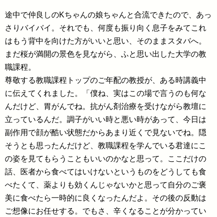
途中で仲良しのKちゃんの娘ちゃんと合流できたので、あっ
さりバイバイ。それでも、何度も振り向く息子をみてこれ
はもう背中を向けた方がいいと思い、そのままスタバへ。
まだ桜が満開の景色を見ながら、ふと思い出した大学の教
職課程。
尊敬する教職課程トップのご年配の教授が、ある時講義中
に伝えてくれました。「僕ね、実はこの場で言うのも何な
んだけど、胃がんでね。抗がん剤治療を受けながら教壇に
立っているんだ。調子がいい時と悪い時があって、今日は
副作用で顔が酷い状態だからあまり近くで見ないでね。隠
そうとも思ったんだけど、教職課程を学んでいる君達にこ
の姿を見てもらうこともいいのかなと思って。ここだけの
話、医者から食べてはいけないというものをどうしても食
べたくて、薬よりも効くんじゃないかと思って自分のご褒
美に食べたら一時的に良くなったんだよ。その後の反動は
ご想像にお任せする。でもさ、辛くなることが分かってい