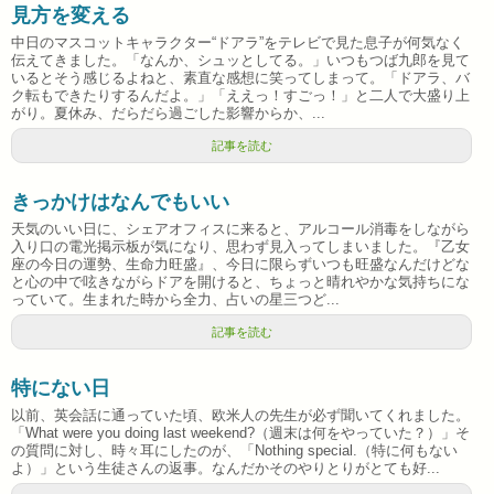
見方を変える
中日のマスコットキャラクター“ドアラ”をテレビで見た息子が何気なく
伝えてきました。「なんか、シュッとしてる。」いつもつば九郎を見て
いるとそう感じるよねと、素直な感想に笑ってしまって。「ドアラ、バ
ク転もできたりするんだよ。」「ええっ！すごっ！」と二人で大盛り上
がり。夏休み、だらだら過ごした影響からか、...
記事を読む
きっかけはなんでもいい
天気のいい日に、シェアオフィスに来ると、アルコール消毒をしながら
入り口の電光掲示板が気になり、思わず見入ってしまいました。『乙女
座の今日の運勢、生命力旺盛』、今日に限らずいつも旺盛なんだけどな
と心の中で呟きながらドアを開けると、ちょっと晴れやかな気持ちにな
っていて。生まれた時から全力、占いの星三つど...
記事を読む
特にない日
以前、英会話に通っていた頃、欧米人の先生が必ず聞いてくれました。
「What were you doing last weekend?（週末は何をやっていた？）」そ
の質問に対し、時々耳にしたのが、「Nothing special.（特に何もない
よ）」という生徒さんの返事。なんだかそのやりとりがとても好...