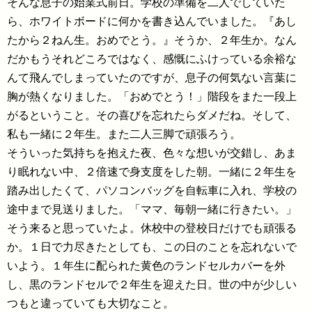
そんな息子の始業式前日。学校の準備を二人でしていた
ら、ホワイトボードに何かを書き込んでいました。『あし
たから２ねん生。おめでとう。』そうか、２年生か。なん
だかもうそれどころではなく、感慨にふけっている余裕な
んて飛んでしまっていたのですが、息子の何気ない言葉に
胸が熱くなりました。「おめでとう！」階段をまた一段上
がるということ。その喜びを忘れたらダメだね。そして、
私も一緒に２年生。また二人三脚で頑張ろう。
そういった気持ちを抱えた夜、色々な想いが交錯し、あま
り眠れない中、２倍速で身支度をした朝。一緒に２年生を
踏み出したくて、パソコンバッグを自転車に入れ、学校の
途中まで見送りました。「ママ、毎朝一緒に行きたい。」
そう来ると思っていたよ。休校中の登校日だけでも頑張る
か。１日で力尽きたとしても、この日のことを忘れないで
いよう。１年生に配られた黄色のランドセルカバーを外
し、黒のランドセルで２年生を迎えた日。世の中が少しい
つもと違っていても大切なこと。