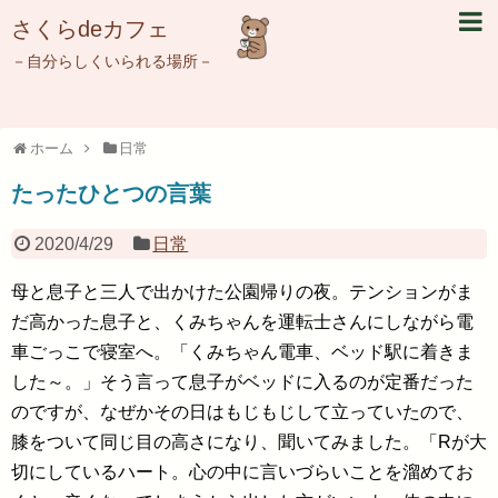
さくらdeカフェ
－自分らしくいられる場所－
ホーム
日常
たったひとつの言葉
2020/4/29
日常
母と息子と三人で出かけた公園帰りの夜。テンションがま
だ高かった息子と、くみちゃんを運転士さんにしながら電
車ごっこで寝室へ。「くみちゃん電車、ベッド駅に着きま
した～。」そう言って息子がベッドに入るのが定番だった
のですが、なぜかその日はもじもじして立っていたので、
膝をついて同じ目の高さになり、聞いてみました。「Rが大
切にしているハート。心の中に言いづらいことを溜めてお