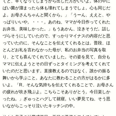
くと、辛くなってしまうから出した方がいいよ。体の中に
ばい菌が溜まったら体も壊れてしまうでしょ。心も同じだ
よ。お母さんちゃんと聞くから。」「うーん、ええと、や
っぱりいいや。・・・。あのね、ママが今日作ってくれた
お弁当、美味しかった。」もうあかん、泣きそうだ。話し
づらそうにしていたので、すっかりマイナスの内容だと思
っていたのに、そんなことを伝えてくれるとは。普段、ほ
とんどお礼を言わなかった母が、私のお弁当の写真を取
り、とても喜んでくれていました。その姿を見て、自分も
ママに伝えようとその日ずっとタイミングを考えてくれて
いたのだと思います。直接教えるのではなく、誰かの振る
舞いから学ぶこと。あなたに教わることの方がはるかに多
いよ。「R、そんな気持ちを伝えてくれることで、お母さん
の疲れが吹き飛ぶよ。こちらこそありがとう。今日楽しか
ったね。」ぎゅっとハグして就寝。いい夢見てね、そう思
いながらこっそり泣いたキッチンの中。