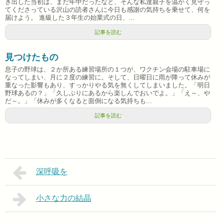
き出した当初は、まだ年中だったなと、そんな私達親子を温かく見守っ
てくださっている沢山の読者さんに今日も感謝の気持ちを乗せて、何を
届けよう。 進級した３年生の始業式の日、...
記事を読む
見つけたもの
息子の野球は、２か所ある練習場所の１つが、ワクチン会場の駐車場に
なってしまい、月に２度の練習に。そして、日曜日に雨が降って休みが
重なった影響もあり、すっかりやる気を無くしてしまいました。「明日
野球あるの？」「久しぶりにあるから楽しんでおいでよ。」「え～、や
だ～。」「休みが多くなると面倒になる気持ちも...
記事を読む
深呼吸を
小さな力の結晶