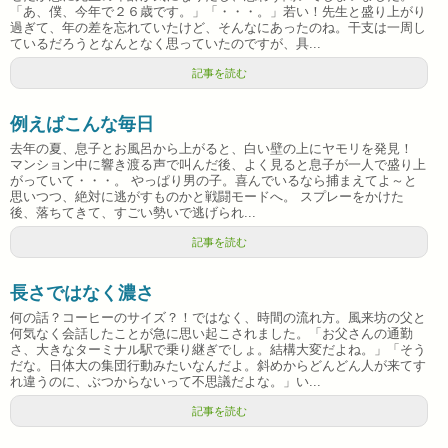
「あ、僕、今年で２６歳です。」「・・・。」若い！先生と盛り上がり
過ぎて、年の差を忘れていたけど、そんなにあったのね。干支は一周し
ているだろうとなんとなく思っていたのですが、具...
記事を読む
例えばこんな毎日
去年の夏、息子とお風呂から上がると、白い壁の上にヤモリを発見！
マンション中に響き渡る声で叫んだ後、よく見ると息子が一人で盛り上
がっていて・・・。 やっぱり男の子。喜んでいるなら捕まえてよ～と
思いつつ、絶対に逃がすものかと戦闘モードへ。 スプレーをかけた
後、落ちてきて、すごい勢いで逃げられ...
記事を読む
長さではなく濃さ
何の話？コーヒーのサイズ？！ではなく、時間の流れ方。風来坊の父と
何気なく会話したことが急に思い起こされました。「お父さんの通勤
さ、大きなターミナル駅で乗り継ぎでしょ。結構大変だよね。」「そう
だな。日体大の集団行動みたいなんだよ。斜めからどんどん人が来てす
れ違うのに、ぶつからないって不思議だよな。」い...
記事を読む