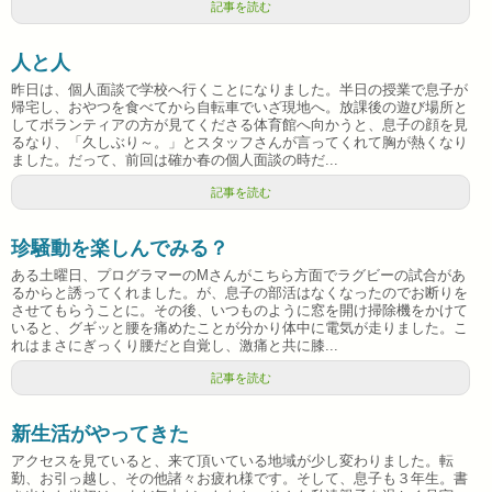
記事を読む
人と人
昨日は、個人面談で学校へ行くことになりました。半日の授業で息子が
帰宅し、おやつを食べてから自転車でいざ現地へ。放課後の遊び場所と
してボランティアの方が見てくださる体育館へ向かうと、息子の顔を見
るなり、「久しぶり～。」とスタッフさんが言ってくれて胸が熱くなり
ました。だって、前回は確か春の個人面談の時だ...
記事を読む
珍騒動を楽しんでみる？
ある土曜日、プログラマーのMさんがこちら方面でラグビーの試合があ
るからと誘ってくれました。が、息子の部活はなくなったのでお断りを
させてもらうことに。その後、いつものように窓を開け掃除機をかけて
いると、グギッと腰を痛めたことが分かり体中に電気が走りました。こ
れはまさにぎっくり腰だと自覚し、激痛と共に膝...
記事を読む
新生活がやってきた
アクセスを見ていると、来て頂いている地域が少し変わりました。転
勤、お引っ越し、その他諸々お疲れ様です。そして、息子も３年生。書