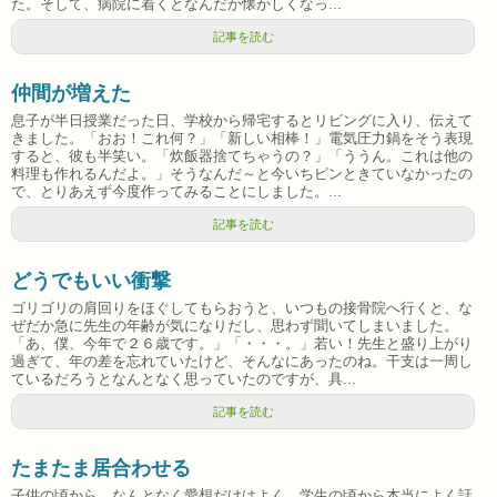
た。そして、病院に着くとなんだか懐かしくなっ...
記事を読む
仲間が増えた
息子が半日授業だった日、学校から帰宅するとリビングに入り、伝えて
きました。「おお！これ何？」「新しい相棒！」電気圧力鍋をそう表現
すると、彼も半笑い。「炊飯器捨てちゃうの？」「ううん。これは他の
料理も作れるんだよ。」そうなんだ～と今いちピンときていなかったの
で、とりあえず今度作ってみることにしました。...
記事を読む
どうでもいい衝撃
ゴリゴリの肩回りをほぐしてもらおうと、いつもの接骨院へ行くと、な
ぜだか急に先生の年齢が気になりだし、思わず聞いてしまいました。
「あ、僕、今年で２６歳です。」「・・・。」若い！先生と盛り上がり
過ぎて、年の差を忘れていたけど、そんなにあったのね。干支は一周し
ているだろうとなんとなく思っていたのですが、具...
記事を読む
たまたま居合わせる
子供の頃から、なんとなく愛想だけはよく、学生の頃から本当によく話