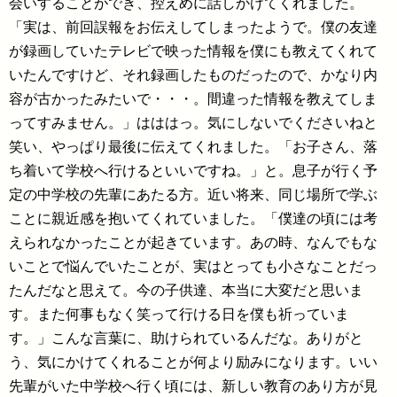
会いすることができ、控えめに話しかけてくれました。
「実は、前回誤報をお伝えしてしまったようで。僕の友達
が録画していたテレビで映った情報を僕にも教えてくれて
いたんですけど、それ録画したものだったので、かなり内
容が古かったみたいで・・・。間違った情報を教えてしま
ってすみません。」はははっ。気にしないでくださいねと
笑い、やっぱり最後に伝えてくれました。「お子さん、落
ち着いて学校へ行けるといいですね。」と。息子が行く予
定の中学校の先輩にあたる方。近い将来、同じ場所で学ぶ
ことに親近感を抱いてくれていました。「僕達の頃には考
えられなかったことが起きています。あの時、なんでもな
いことで悩んでいたことが、実はとっても小さなことだっ
たんだなと思えて。今の子供達、本当に大変だと思いま
す。また何事もなく笑って行ける日を僕も祈っていま
す。」こんな言葉に、助けられているんだな。ありがと
う、気にかけてくれることが何より励みになります。いい
先輩がいた中学校へ行く頃には、新しい教育のあり方が見