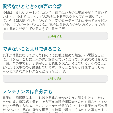
贅沢なひとときの無言の会話
今日は、新しいノートパソコンで、自宅にいるのに場所を変えて書いて
います。 今まではリビングの左端にあるデスクトップから書いてい
て、今は朝の陽ざしを浴びながら、南のローテーブルに座ってタイピン
グ中。 このノートパソコンは、完全に自分のものだと思うと、心の内
面を世界に発信しているようで、改めて声...
記事を読む
できないことよりできること
息子が休校になってから毎日のように教え始めた勉強。不思議なこと
に、日を追うごとに二人の絆が深まっていくようで。大変なのはみんな
一緒。その中でも、子供がかかる負担を大人が考えていく、そのことが
どれだけ大事なのか痛感しています。きっとこちらが想像するよりも、
もっと大きなストレスなんだろうなと。 急...
記事を読む
メンテナンスは自分にも
息子の虫歯騒動以来、これ以上悪化させないように気を付けていたら、
自分の歯に違和感を覚え、そう言えば随分歯医者さんから遠ざかってい
たなと予約を入れることに。まさかの学級閉鎖で、まだ息子が在宅の日
だったので、早めに昼食を用意し１時間で帰ってくるからと家を出まし