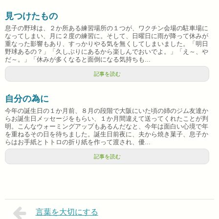
見つけたもの
息子の野球は、２か所ある練習場所の１つが、ワクチン会場の駐車場に
なってしまい、月に２度の練習に。そして、日曜日に雨が降って休みが
重なった影響もあり、すっかりやる気を無くしてしまいました。「明日
野球あるの？」「久しぶりにあるから楽しんでおいでよ。」「え～、や
だ～。」「休みが多くなると面倒になる気持ちも...
記事を読む
自分の為に
今年の誕生日の１か月前、８月の段階で大阪にいた頃の姉のジム友達か
らお誕生日メッセージをもらい、１か月間違えて送ってくれたことが判
明。こんなウォーミングアップもあるんだなと、今年は面白い心境で年
を重ねるその日を待ちました。誕生日前夜に、夫から焼き菓子、息子か
らはお手紙とトトロの折り紙を作って渡され、優...
記事を読む
言葉を大切にする