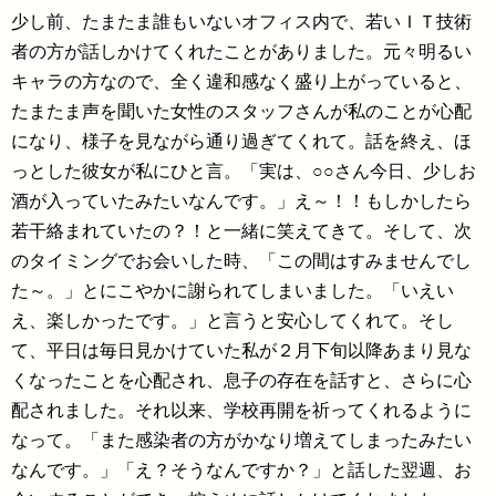
少し前、たまたま誰もいないオフィス内で、若いＩＴ技術
者の方が話しかけてくれたことがありました。元々明るい
キャラの方なので、全く違和感なく盛り上がっていると、
たまたま声を聞いた女性のスタッフさんが私のことが心配
になり、様子を見ながら通り過ぎてくれて。話を終え、ほ
っとした彼女が私にひと言。「実は、○○さん今日、少しお
酒が入っていたみたいなんです。」え～！！もしかしたら
若干絡まれていたの？！と一緒に笑えてきて。そして、次
のタイミングでお会いした時、「この間はすみませんでし
た～。」とにこやかに謝られてしまいました。「いえい
え、楽しかったです。」と言うと安心してくれて。そし
て、平日は毎日見かけていた私が２月下旬以降あまり見な
くなったことを心配され、息子の存在を話すと、さらに心
配されました。それ以来、学校再開を祈ってくれるように
なって。「また感染者の方がかなり増えてしまったみたい
なんです。」「え？そうなんですか？」と話した翌週、お