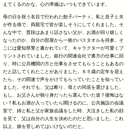
えてくるのかな。心の準備はいつもできています。
母の日を祝う名目で行われた餃子パーティ。私と息子と夫
が作る係で、両親宅で皆が楽しそうにしてくれました。そ
んな中で、普段はあまり話さない父が、お酒が回り嬉しく
なったのか、自分の部屋から一枚のバスタオルを持参。そ
こには愛知県警と書かれていて、キャラクターが可愛くプ
リントされていました。銀行の関連会社で裏方の仕事に回
り、時に公共機関の方と仕事をさせてもらうこともあるの
だと話してくれたことがありました。６５歳の定年を迎え
たら、その関連で声をかけてもらっていたことを知ってい
ました。それでも、父は断り、母との同居を選びました。
もし、お父さんが独り身だったら選んでいた道？後悔はな
い？私もお酒が入っていたら聞けるのに。公共施設の会議
室で、姉と私と父が家族会議をした時、大泣きした私の顔
を見て、父は自分の人生を決めたのだと思いました。これ
以上、娘を苦しめてはいけないのだと。