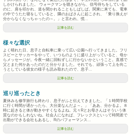
しかけられました。 ウォークマンを聴きながら、信号待ちをしている
のに、肩を叩かれ、道を聞かれることもしばしば。関東に来ても、電車
の中でうたた寝をしていると、隣のおばさんに起こされ、「乗り換えが
分からなくなっちゃったの～。」と言われ、慌...
記事を読む
様々な選択
よく晴れた日、息子と自転車に乗って広い公園へ行ってきました。フリ
スビーとサッカーをやって、いつものように盛り上がっていると、母か
らメッセージが。今夜一緒に回転ずしに行かないかということ。直感で
父とまた何かあったのだと分かりました。それでも、頑張って上を向こ
うとしている彼女の様子も読み取れたので、息子...
記事を読む
巡り巡ったとき
夏休みも修学旅行も終わり、息子がふと伝えてきました。「１時間学校
に行く時間が遅かったら、大分楽なんだよ～。」「ああ、分かるよ。８
時に起きると体が動きやすくなるよね。元々Rとお母さんはそういう体
質なのかもしれないね。社会人になれば、フレックスといって時間差で
出勤ができる会社もあるし、Rのパフォーマンス...
記事を読む