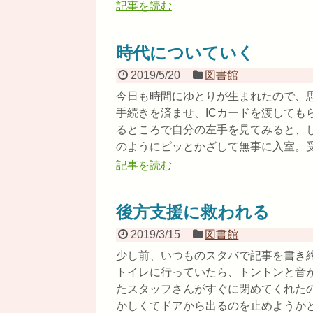
記事を読む
時代についていく
2019/5/20
図書館
今日も時間にゆとりが生まれたので、思
手続きを済ませ、ICカードを渡しても
るところで自分の左手を見てみると、し
のようにピッとかざして無事に入室。受付
記事を読む
後方支援に救われる
2019/3/15
図書館
少し前、いつものスタバで記事を書き
トイレに行っていたら、トントンと音
たスタッフさんがすぐに閉めてくれた
かしくてドアから出るのを止めようかと思