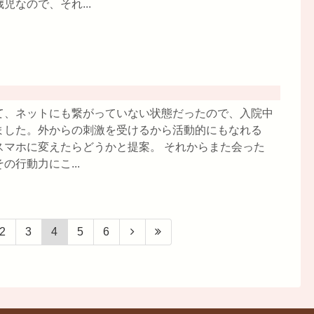
なので、それ...
て、ネットにも繋がっていない状態だったので、入院中
ました。外からの刺激を受けるから活動的にもなれる
スマホに変えたらどうかと提案。 それからまた会った
行動力にこ...
2
3
4
5
6