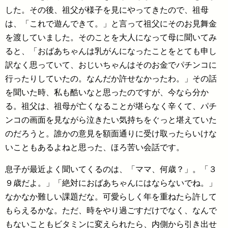
した。その後、祖父が様子を見にやってきたので、祖母
は、「これで遊んできて。」と言って祖父にそのお見舞金
を渡していました。そのことを大人になって母に聞いてみ
ると、「おばあちゃんは乳がんになったことをとても申し
訳なく思っていて、おじいちゃんはそのお金でパチンコに
行ったりしていたの。なんだか許せなかったわ。」その話
を聞いた時、私も酷いなと思ったのですが、今なら分か
る。祖父は、祖母が亡くなることが堪らなく辛くて、パチ
ンコの画面を見ながら泣きたい気持ちをぐっと堪えていた
のだろうと。誰かの意見を額面通りに受け取ったらいけな
いこともあるよねと思った、ほろ苦い会話です。
息子が最近よく聞いてくるのは、「ママ、何歳？」。「３
９歳だよ。」「絶対におばあちゃんにはならないでね。」
なかなか難しい課題だな。可愛らしく年を重ねたら許して
もらえるかな。ただ、時をやり過ごすだけでなく、なんで
もないこともビタミンに変えられたら、内側から引き出せ