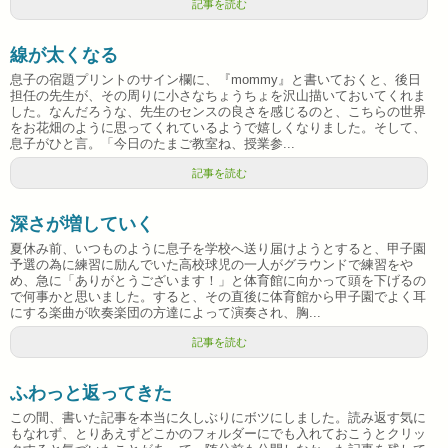
記事を読む
線が太くなる
息子の宿題プリントのサイン欄に、『mommy』と書いておくと、後日
担任の先生が、その周りに小さなちょうちょを沢山描いておいてくれま
した。なんだろうな、先生のセンスの良さを感じるのと、こちらの世界
をお花畑のように思ってくれているようで嬉しくなりました。そして、
息子がひと言。「今日のたまご教室ね、授業参...
記事を読む
深さが増していく
夏休み前、いつものように息子を学校へ送り届けようとすると、甲子園
予選の為に練習に励んでいた高校球児の一人がグラウンドで練習をや
め、急に「ありがとうございます！」と体育館に向かって頭を下げるの
で何事かと思いました。すると、その直後に体育館から甲子園でよく耳
にする楽曲が吹奏楽団の方達によって演奏され、胸...
記事を読む
ふわっと返ってきた
この間、書いた記事を本当に久しぶりにボツにしました。読み返す気に
もなれず、とりあえずどこかのフォルダーにでも入れておこうとクリッ