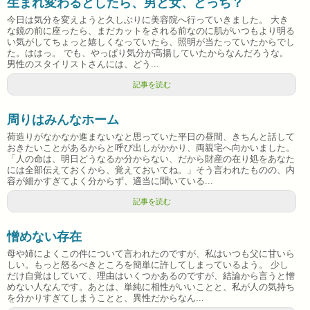
生まれ変わるとしたら、男と女、どっち？
今日は気分を変えようと久しぶりに美容院へ行っていきました。 大き
な鏡の前に座ったら、まだカットをされる前なのに肌がいつもより明る
い気がしてちょっと嬉しくなっていたら、照明が当たっていたからでし
た。ははっ。 でも、やっぱり気分が高揚していたからなんだろうな。
男性のスタイリストさんには、どう...
記事を読む
周りはみんなホーム
荷造りがなかなか進まないなと思っていた平日の昼間、きちんと話して
おきたいことがあるからと呼び出しがかかり、両親宅へ向かいました。
「人の命は、明日どうなるか分からない、だから財産の在り処をあなた
には全部伝えておくから、覚えておいてね。」そう言われたものの、内
容が細かすぎてよく分からず、適当に聞いている...
記事を読む
憎めない存在
母や姉によくこの件について言われたのですが、私はいつも父に甘いら
しい。もっと怒るべきところを簡単に許してしまっているよう。 少し
だけ自覚はしていて、理由はいくつかあるのですが、結論から言うと憎
めない人なんです。あとは、単純に相性がいいことと、私が人の気持ち
を分かりすぎてしまうことと、異性だからなん...