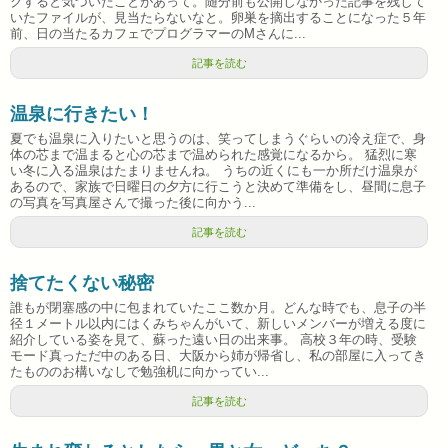
クすると気づいたことがあって。随分前も公開しなかった記事を残して
いたファイルが、見当たらないなと。卵巣を摘出することになった５年
前、日の当たるカフェでプログラマーのMさんに...
記事を読む
温泉に行きたい！
夏でも温泉に入りたいと思うのは、笑ってしまうぐらいの冷え症で、身
体の芯まで温まると心の芯まで温められた感覚になるから。 猛烈に寒
い冬に入る温泉はたまりませんね。 うちの近くにも一か所だけ温泉が
あるので、家族で日曜日の夕方に行こうと決めて準備をし、昼間に息子
の写真を写真屋さんで撮った後に向かう...
記事を読む
捨てたくない秘密
誰もが閉塞感の中に包まれていたここ数か月。どんな時でも、息子の半
径１メートル以内にはくみちゃんがいて、新しいメンバーが増える度に
紹介している姿を見て、蘇った遠い日の出来事。 高校３年の時、受験
モード真っただ中のある日、大阪から姉が帰省し、私の部屋に入ってき
たもののお構いなしで勉強机に向かってい...
記事を読む