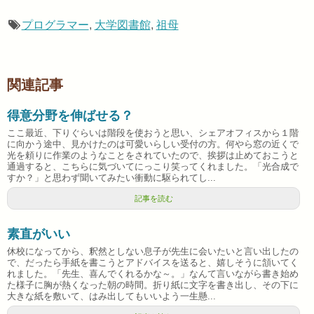
プログラマー
,
大学図書館
,
祖母
関連記事
得意分野を伸ばせる？
ここ最近、下りぐらいは階段を使おうと思い、シェアオフィスから１階
に向かう途中、見かけたのは可愛いらしい受付の方。何やら窓の近くで
光を頼りに作業のようなことをされていたので、挨拶は止めておこうと
通過すると、こちらに気づいてにっこり笑ってくれました。「光合成で
すか？」と思わず聞いてみたい衝動に駆られてし...
記事を読む
素直がいい
休校になってから、釈然としない息子が先生に会いたいと言い出したの
で、だったら手紙を書こうとアドバイスを送ると、嬉しそうに頷いてく
れました。「先生、喜んでくれるかな～。」なんて言いながら書き始め
た様子に胸が熱くなった朝の時間。折り紙に文字を書き出し、その下に
大きな紙を敷いて、はみ出してもいいよう一生懸...