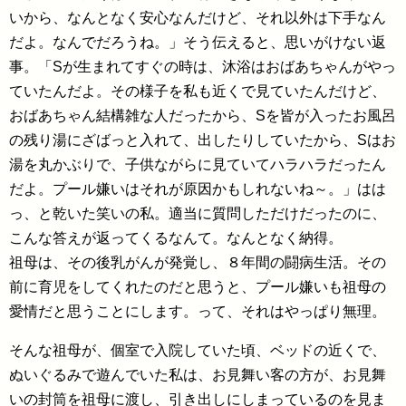
いから、なんとなく安心なんだけど、それ以外は下手なん
だよ。なんでだろうね。」そう伝えると、思いがけない返
事。「Sが生まれてすぐの時は、沐浴はおばあちゃんがやっ
ていたんだよ。その様子を私も近くで見ていたんだけど、
おばあちゃん結構雑な人だったから、Sを皆が入ったお風呂
の残り湯にざばっと入れて、出したりしていたから、Sはお
湯を丸かぶりで、子供ながらに見ていてハラハラだったん
だよ。プール嫌いはそれが原因かもしれないね～。」はは
っ、と乾いた笑いの私。適当に質問しただけだったのに、
こんな答えが返ってくるなんて。なんとなく納得。
祖母は、その後乳がんが発覚し、８年間の闘病生活。その
前に育児をしてくれたのだと思うと、プール嫌いも祖母の
愛情だと思うことにします。って、それはやっぱり無理。
そんな祖母が、個室で入院していた頃、ベッドの近くで、
ぬいぐるみで遊んでいた私は、お見舞い客の方が、お見舞
いの封筒を祖母に渡し、引き出しにしまっているのを見ま