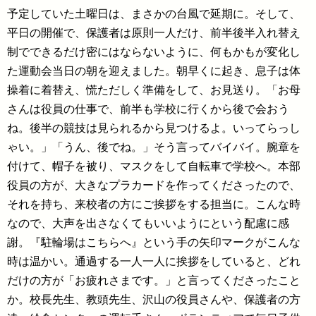
予定していた土曜日は、まさかの台風で延期に。そして、
平日の開催で、保護者は原則一人だけ、前半後半入れ替え
制でできるだけ密にはならないように、何もかもが変化し
た運動会当日の朝を迎えました。朝早くに起き、息子は体
操着に着替え、慌ただしく準備をして、お見送り。「お母
さんは役員の仕事で、前半も学校に行くから後で会おう
ね。後半の競技は見られるから見つけるよ。いってらっし
ゃい。」「うん、後でね。」そう言ってバイバイ。腕章を
付けて、帽子を被り、マスクをして自転車で学校へ。本部
役員の方が、大きなプラカードを作ってくださったので、
それを持ち、来校者の方にご挨拶をする担当に。こんな時
なので、大声を出さなくてもいいようにという配慮に感
謝。『駐輪場はこちらへ』という手の矢印マークがこんな
時は温かい。通過する一人一人に挨拶をしていると、どれ
だけの方が「お疲れさまです。」と言ってくださったこと
か。校長先生、教頭先生、沢山の役員さんや、保護者の方