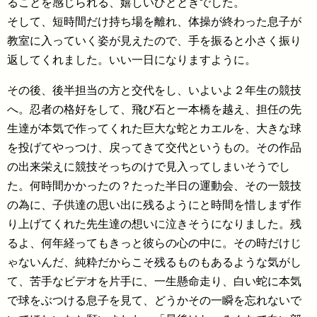
ることを感じられる、嬉しいひとときでした。
そして、短時間だけ持ち場を離れ、体操が終わった息子が
教室に入っていく姿が見えたので、手を振ると小さく振り
返してくれました。いい一日になりますように。
その後、後半担当の方と交代をし、いよいよ２年生の競技
へ。忍者の格好をして、飛び石と一本橋を越え、担任の先
生達が本気で作ってくれた巨大な蛇とカエルを、大きな球
を投げてやっつけ、戻ってきて交代というもの。その作品
の出来栄えに競技そっちのけで見入ってしまいそうでし
た。何時間かかったの？たった半日の運動会、その一競技
の為に、子供達の思い出に残るようにと時間を惜しまず作
り上げてくれた先生達の想いに泣きそうになりました。残
るよ、何年経ってもきっと彼らの心の中に。その時だけじ
ゃないんだ、純粋だからこそ残るものもあるような気がし
て、苦手なビデオを片手に、一生懸命走り、白い蛇に本気
で球をぶつける息子を見て、どうかその一瞬を忘れないで