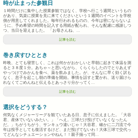
時が止まった参観日
１時間だけに集中した授業参観ではなく、学校へ行こう週間というもの
があり、気楽に授業を見に来てくださいという１週間のイベントを学校
側が用意してくれました。毎年行われるものの、今年は密にならないよ
うに、予め希望の時間を記入する用紙が配られ、そんな配慮に感謝しつ
つ、当日を迎えました。 「お母さんね、...
記事を読む
巻き戻すひととき
昨晩、とても寝苦しく、これは何かがおかしいと早朝に起きて体温を測
ると３８度１分。あちゃ～と思いながら、くらくらしたのでとりあえず
やっつけでみかんを食べ、薬を飲みました。が、そんなに早く効く訳も
なく、息子を起こし朝の準備を開始。事情を話すと驚かれ、送り届けら
れなくてごめんねと伝えるとあっさり分かってく...
記事を読む
選択をどうする？
何気なくメジャーリーグを観ていたある日、息子に伝えました。「大谷
君、産休でいないみたい。」「へえ。三球だけ投げていなくなったん
だ。」ちがうちがう、サンキュウ違いじゃ！大谷君、確かに二刀流で今
年は投手としても復活するけど、まだ投げてないわ！大体三球で交代っ
てどんなシチュエーションやねん！！親子揃って同...