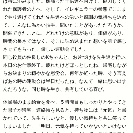
は特に沁みました。頑張った子供達へ向けて、協力してく
れた保護者の方へ、そして、イレギュラーの状態でここま
でやり遂げてくれた先生達への労いと感謝の気持ちを込め
て。こんなに温かい拍手、聞いたことがあっただろうか。
開催できたことに、どれだけの意味があり、価値があり、
時間の長さではなく、そこに詰め込まれた想いを肌で感じ
させてもらった、優しい運動会でした。
同じ役員の仲良しのKちゃんと、お片づけを先生達と行い、
本日のお仕事終了。疲れたけどほっとしたね、帰宅しなが
らお決まりの穏やかな慰労会。何年か経った時、そう言え
ばあの時の運動会は半日だったね、なんて一緒に思い出す
んだろうな。同じ時を生き、共有している喜び。
体操服のまま給食を食べ、５時間目もしっかりとやってき
た息子が帰宅。連絡帳を見ると、持ち物には『元気』と書
かれていて、先生らしいなと、優しい気持ちと共に笑って
しまいました。「明日、元気を持っていかないといけない