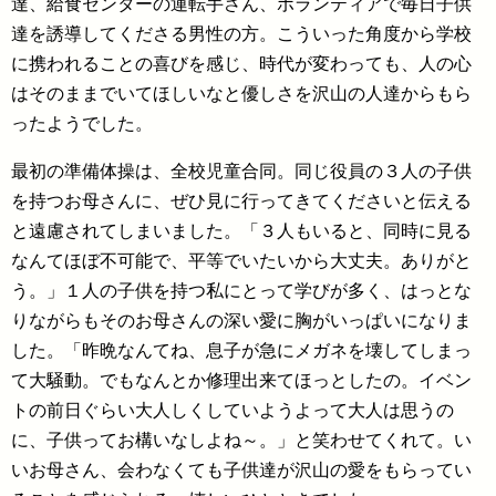
達、給食センターの運転手さん、ボランティアで毎日子供
達を誘導してくださる男性の方。こういった角度から学校
に携われることの喜びを感じ、時代が変わっても、人の心
はそのままでいてほしいなと優しさを沢山の人達からもら
ったようでした。
最初の準備体操は、全校児童合同。同じ役員の３人の子供
を持つお母さんに、ぜひ見に行ってきてくださいと伝える
と遠慮されてしまいました。「３人もいると、同時に見る
なんてほぼ不可能で、平等でいたいから大丈夫。ありがと
う。」１人の子供を持つ私にとって学びが多く、はっとな
りながらもそのお母さんの深い愛に胸がいっぱいになりま
した。「昨晩なんてね、息子が急にメガネを壊してしまっ
て大騒動。でもなんとか修理出来てほっとしたの。イベン
トの前日ぐらい大人しくしていようよって大人は思うの
に、子供ってお構いなしよね～。」と笑わせてくれて。い
いお母さん、会わなくても子供達が沢山の愛をもらってい