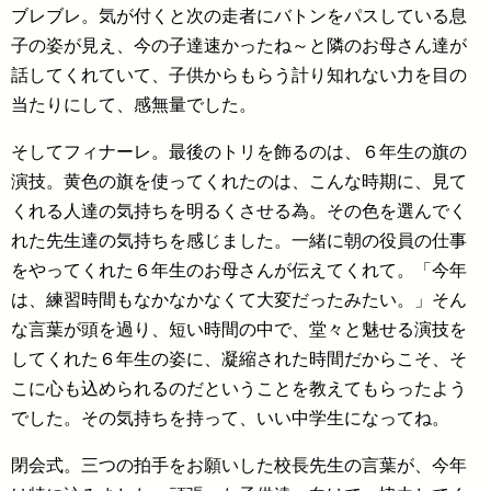
ブレブレ。気が付くと次の走者にバトンをパスしている息
子の姿が見え、今の子達速かったね～と隣のお母さん達が
話してくれていて、子供からもらう計り知れない力を目の
当たりにして、感無量でした。
そしてフィナーレ。最後のトリを飾るのは、６年生の旗の
演技。黄色の旗を使ってくれたのは、こんな時期に、見て
くれる人達の気持ちを明るくさせる為。その色を選んでく
れた先生達の気持ちを感じました。一緒に朝の役員の仕事
をやってくれた６年生のお母さんが伝えてくれて。「今年
は、練習時間もなかなかなくて大変だったみたい。」そん
な言葉が頭を過り、短い時間の中で、堂々と魅せる演技を
してくれた６年生の姿に、凝縮された時間だからこそ、そ
こに心も込められるのだということを教えてもらったよう
でした。その気持ちを持って、いい中学生になってね。
閉会式。三つの拍手をお願いした校長先生の言葉が、今年