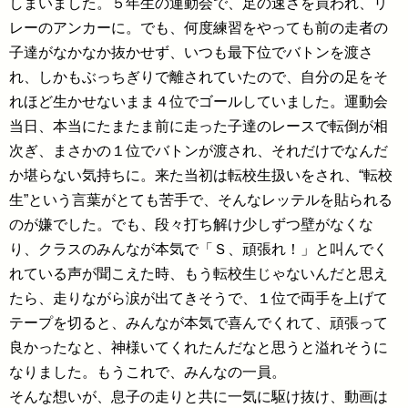
しまいました。５年生の運動会で、足の速さを買われ、リ
レーのアンカーに。でも、何度練習をやっても前の走者の
子達がなかなか抜かせず、いつも最下位でバトンを渡さ
れ、しかもぶっちぎりで離されていたので、自分の足をそ
れほど生かせないまま４位でゴールしていました。運動会
当日、本当にたまたま前に走った子達のレースで転倒が相
次ぎ、まさかの１位でバトンが渡され、それだけでなんだ
か堪らない気持ちに。来た当初は転校生扱いをされ、“転校
生”という言葉がとても苦手で、そんなレッテルを貼られる
のが嫌でした。でも、段々打ち解け少しずつ壁がなくな
り、クラスのみんなが本気で「Ｓ、頑張れ！」と叫んでく
れている声が聞こえた時、もう転校生じゃないんだと思え
たら、走りながら涙が出てきそうで、１位で両手を上げて
テープを切ると、みんなが本気で喜んでくれて、頑張って
良かったなと、神様いてくれたんだなと思うと溢れそうに
なりました。もうこれで、みんなの一員。
そんな想いが、息子の走りと共に一気に駆け抜け、動画は