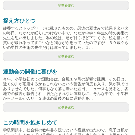
記事を読む
捉え方ひとつ
静養するとトップページに載せたものの、怒涛の夏休みで結局ドタバタ
の毎日。なかなか眠りにつけない中で、なぜか中学１年生の時の美術の
先生を思い出しました。私の絵は、超が付くほど下手くそ。絵を描いて
笑いが取れるってすごいなと我ながら思っていたのですが、３０歳ぐら
いの男性の美術の先生だけは違っていました。１...
記事を読む
運動会の開催に喜びを
今年、小学校初めての運動会は、台風１９号の影響で延期。その日は、
近くの川が氾濫するかもしれないという警告が何度も入り、気が気では
ありませんでした。何事もなく落ち着いた翌日、ニュースを見ると、各
地での被害が報告され、居たたまれない気持ちに。そんな中で、小学校
からメールが入り、３連休の最後の日に運動会を...
記事を読む
この時間を抱きしめて
学級閉鎖中、社会科の教科書を読むという宿題が出たので、息子は私が
パソコンに向かっている最中、とりあえず目を通したよう。本当かなと