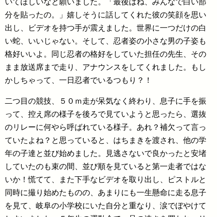
いてほしいなと願いました。「最後はね、みんなで白い部
分を貼ったの。」嬉しそうに話してくれた彼の笑顔を思い
出し、ビデオを持つ手が震えました。世界に一つだけの白
い蛇、いいじゃない。そして、忍者姿の小さな男の子姿も
格好いいよ。同じ忍者の格好をしていた担任の先生、その
まま放送席まで走り、アナウンスをしてくれました。もし
かしちゃって、一日忍者でいるつもり？！
二つ目の競技、５０ｍ走が呆気なく終わり、息子に手を振
って、控え席の様子を後ろで見ていようと思ったら、選抜
のリレーに何やら呼ばれている様子。あれ？補欠って言っ
ていたよね？と思っていると、はちまきを渡され、他の学
年の子達と並び始めました。見逃さないで良かったと安堵
していたのも束の間、並び順を見ていると第一走者ではな
いか！慌てて、また下手なビデオを取り出し、ピストルと
同時に撮り始めたものの、あまりにも一生懸命に走る息子
を見て、岐阜の小学校にいた自分と重なり、涙でぼやけて