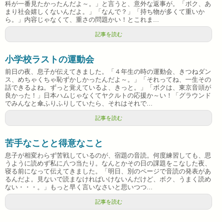
科が一番見たかったんだよ～。」と言うと、意外な返事が。「ボク、あ
まり社会嬉しくないんだよ。」「なんで？」「持ち物が多くて重いか
ら。」内容じゃなくて、重さの問題かい！とこれま...
記事を読む
小学校ラストの運動会
前日の夜、息子が伝えてきました。「４年生の時の運動会、きつねダン
ス、めちゃくちゃ恥ずかしかったんだよ～。」「それってね、一生その
話できるよね。ずっと覚えているよ、きっと。」「ボクは、東京音頭が
良かった！」日本ハムじゃなくてヤクルトの応援か～い！「グラウンド
でみんなと傘ふりふりしていたら、それはそれで...
記事を読む
苦手なことと得意なこと
息子が相変わらず苦戦しているのが、宿題の音読。何度練習しても、思
うように読めず私に八つ当たり。なんとかその日の課題をこなした夜、
寝る前になって伝えてきました。「明日、別のページで音読の発表があ
るんだよ。見ないで読まなければいけないんだけど、ボク、うまく読め
ない・・・。」もっと早く言いなさいと思いつつ...
記事を読む