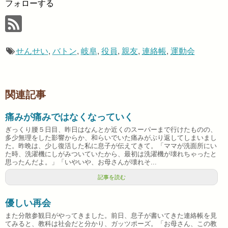
フォローする
せんせい
,
バトン
,
岐阜
,
役員
,
親友
,
連絡帳
,
運動会
関連記事
痛みが痛みではなくなっていく
ぎっくり腰５日目、昨日はなんとか近くのスーパーまで行けたものの、
多少無理をした影響からか、和らいでいた痛みがぶり返してしまいまし
た。昨晩は、少し復活した私に息子が伝えてきて。「ママが洗面所にい
た時、洗濯機にしがみついていたから、最初は洗濯機が壊れちゃったと
思ったんだよ。」「いやいや、お母さんが壊れそ...
記事を読む
優しい再会
また分散参観日がやってきました。前日、息子が書いてきた連絡帳を見
てみると、教科は社会だと分かり、ガッツポーズ。「お母さん、この教