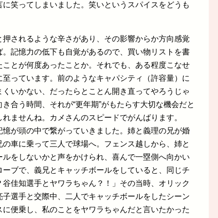
言に笑ってしまいました。笑いというスパイスをどうも
と押されるような辛さがあり、その影響からか方向感覚
ば。記憶力の低下も自覚があるので、買い物リストを書
たことが何度あったことか。それでも、ある程度こなせ
に至っています。前のようなキャパシティ（許容量）に
まくいかない、だったらとことん開き直ってやろうじゃ
き合う時間、それが“更年期”がもたらす大切な機会だと
しれませんね。カメさんのスピードでがんばります。
記憶が頭の中で繋がっていきました。姉と義理の兄が婚
兄の車に乗って三人で球場へ。フェンス越しから、姉と
ールをしないかと声をかけられ、喜んで一塁側へ向かい
ローブで、義兄とキャッチボールをしていると、同じチ
？谷佳知選手とヤワラちゃん？！」その当時、オリック
亮子選手と交際中、二人でキャッチボールをしたシーン
スに便乗し、私のことをヤワラちゃんだと言いたかった