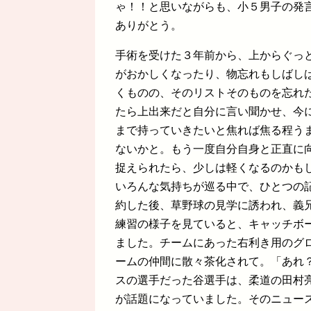
ゃ！！と思いながらも、小５男子の発
ありがとう。
手術を受けた３年前から、上からぐっ
がおかしくなったり、物忘れもしばし
くものの、そのリストそのものを忘れ
たら上出来だと自分に言い聞かせ、今
まで持っていきたいと焦れば焦る程う
ないかと。もう一度自分自身と正直に向
捉えられたら、少しは軽くなるのかも
いろんな気持ちが巡る中で、ひとつの
約した後、草野球の見学に誘われ、義
練習の様子を見ていると、キャッチボ
ました。チームにあった右利き用のグ
ームの仲間に散々茶化されて。「あれ
スの選手だった谷選手は、柔道の田村
が話題になっていました。そのニュー