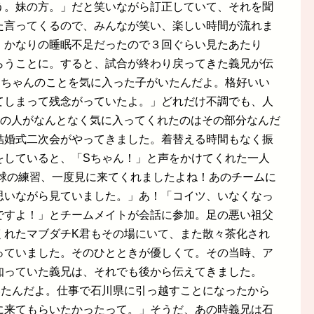
う。妹の方。」だと笑いながら訂正していて、それを聞
た言ってくるので、みんなが笑い、楽しい時間が流れま
、かなりの睡眠不足だったので３回ぐらい見たあたり
らうことに。すると、試合が終わり戻ってきた義兄が伝
Sちゃんのことを気に入った子がいたんだよ。格好いい
てしまって残念がっていたよ。」どれだけ不調でも、人
その人がなんとなく気に入ってくれたのはその部分なんだ
結婚式二次会がやってきました。着替える時間もなく振
をしていると、「Sちゃん！」と声をかけてくれた一人
野球の練習、一度見に来てくれましたよね！あのチームに
思いながら見ていました。」あ！「コイツ、いなくなっ
ですよ！」とチームメイトが会話に参加。足の悪い祖父
くれたマブダチK君もその場にいて、また散々茶化され
っていました。そのひとときが優しくて。その当時、ア
知っていた義兄は、それでも後から伝えてきました。
いたんだよ。仕事で石川県に引っ越すことになったから
に来てもらいたかったって。」そうだ、あの時義兄は石