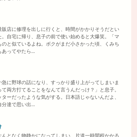
量販店に修理を出しに行くと、時間がかかりそうだとい
た。自宅に帰り、息子の前で使い始めると大爆笑。「マ
ものと似ているよね。ボクがまだ小さかった頃、くみち
ってやたら...
か急に野球の話になり、すっかり盛り上がってしまいま
って両方打てることをなんて言うんだっけ？」と息子。
ッターだったような気がする。日本語じゃないんだよ、
達で思い出...
け
なんとなく物静かになってしまい、片道一時間程かかる