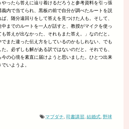
うやったら答えに辿り着けるだろうと参考資料を引っ張
講義内で当てられ、黒板の前で自分が調べたルートを説
れば、随分遠回りをして答えを見つけた人も。そして、
途中までのルートを一人が話すと、教授がマイクを使っ
ても答えが出なかった、それもまた答え。」なのだと。
中でまた違った伝え方をしているのかもしれない、でも
した。必ずしも解がある訳ではないのだと。それでも、
ら今の心境を素直に届けようと思いました。ひとつ出来
きでいようよ。
マブダチ
,
司書講習
,
結婚式
,
野球