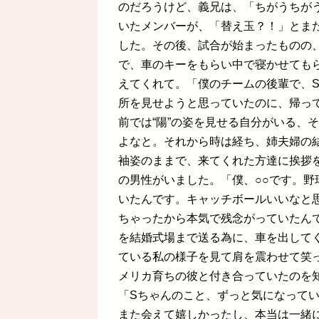
のだろうけど、義兄は、「ちがうちが
いたメンバーが、「替え玉？！」とま
した。その後、試合が始まったものの
で、車のキーをもらい中で寝かせても
えてくれて。「僕のチームの後輩で、
所を見せようと思っていたのに、帰っ
前では“陽”の姿を見せる自分がいる、
よなと。それから時は経ち、姉夫婦の
袖姿のままで、来てくれた方達に挨拶
の男性がいました。「僕、○○です。
いたんです。キャッチボールいいなと
ちゃったから本気で残念がっていたん
を結婚式場まで送る為に、車を出して
ている私の様子を見て肩を震わせて笑
メリカ育ちの彼と付き合っていたのを
「Sちゃんのこと、ずっと気になって
また会えて嬉しかったし、本当は一緒