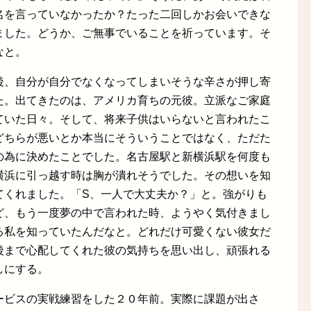
名を言っていなかったか？たった二回しかお会いできな
ました。どうか、ご無事でいることを祈っています。そ
なと。
後、自分が自分でなくなってしまいそうな辛さが押し寄
た。出てきたのは、アメリカ育ちの元彼。立派なご家庭
ていた日々。そして、将来子供はいらないと言われたこ
どちらが悪いとか本当にそういうことではなく、ただた
の為に決めたことでした。名古屋駅と新横浜駅を何度も
横浜に引っ越す時は胸が潰れそうでした。その想いを知
てくれました。「S、一人で大丈夫か？」と。強がりも
ど、もう一度夢の中で言われた時、ようやく気付きまし
る私を知っていたんだなと。どれだけ可愛くない彼女だ
後まで心配してくれた彼の気持ちを思い出し、頑張れる
しにする。
ービスの実戦練習をした２０年前。実際に課題が出さ