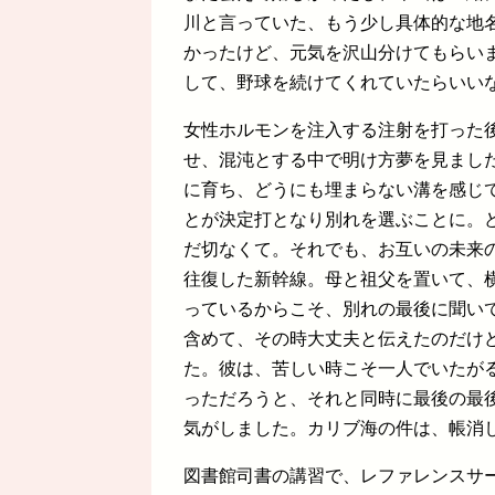
川と言っていた、もう少し具体的な地
かったけど、元気を沢山分けてもらい
して、野球を続けてくれていたらいい
女性ホルモンを注入する注射を打った
せ、混沌とする中で明け方夢を見まし
に育ち、どうにも埋まらない溝を感じ
とが決定打となり別れを選ぶことに。
だ切なくて。それでも、お互いの未来
往復した新幹線。母と祖父を置いて、
っているからこそ、別れの最後に聞い
含めて、その時大丈夫と伝えたのだけ
た。彼は、苦しい時こそ一人でいたが
っただろうと、それと同時に最後の最
気がしました。カリブ海の件は、帳消
図書館司書の講習で、レファレンスサ