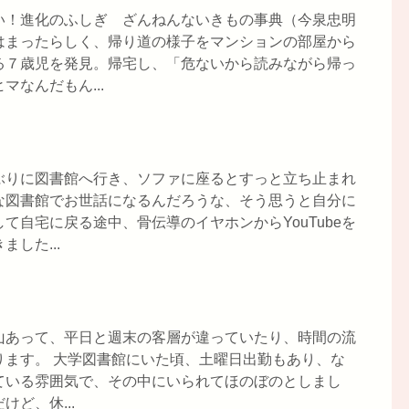
い！進化のふしぎ ざんねんないきもの事典（今泉忠明
はまったらしく、帰り道の様子をマンションの部屋から
る７歳児を発見。帰宅し、「危ないから読みながら帰っ
なんだもん...
ぶりに図書館へ行き、ソファに座るとすっと立ち止まれ
な図書館でお世話になるんだろうな、そう思うと自分に
て自宅に戻る途中、骨伝導のイヤホンからYouTubeを
した...
山あって、平日と週末の客層が違っていたり、時間の流
ります。 大学図書館にいた頃、土曜日出勤もあり、な
ている雰囲気で、その中にいられてほのぼのとしまし
ど、休...