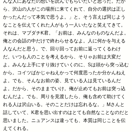
んな人にあなたの想いを読んでもらいたいと思った。だか
ら、沢山の人がこの場所に来てくれて、自分の選択は正し
かったんだって本気で思うよ。」と。そう言えば同じよう
なことを伝えてくれた人がもう一人いたなと笑えてきて。
それは、マブダチK君。「お前は、みんなのものなんだよ。
俺との会話の中だけで終わらせるなよ。人に何かを与える
人なんだと思う。で、回り回ってお前に返ってくるわけ
だ。いつも人のことを考えるから、そりゃお前は大変だ
よ。みんな上手にすり抜けていくのに、Sは頭から突っ込む
から。コイツばかじゃねえかって何度思ったか分かんねえ
よ。でも、そんなお前の姿、見ている人は見ているんだ
よ。だから、そのままでいけ。俺が止めてもお前は突っ込
むんだよ。でも、周りを見渡したら、俺も含めて助けてく
れる人は沢山いる。そのことだけは忘れるな。」Mさんと
話していて、K君を思い出すのはとても自然なことなのだと
思いました。ニュアンスは違っても、本質は同じことを伝
えてくれる。