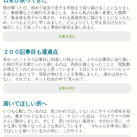
日常が戻ってきた
雨が降った日、初めて徒歩で息子を学校まで送り届けることになりまし
た。教材費などの銀行引き落としを、夫から私の口座へ変更した隙間
で、集金袋を息子から渡され、それを直接先生に届けることになったた
め、いつもより少し早く出ました。どんよりとした空を見上げながら、
毎日こうして送っていると季節の変化を楽しめるん...
記事を読む
２００記事目も通過点
長かった！１００記事目に到達した時よりも、２００記事目に辿り着い
た時の方が大変だったと感じるのは、内容が濃くなったことと、閲覧数
が増えてくれたからかなと思っています。１日に１０００ページビュー
を超えたあたりで、背筋が伸びることを実感しました。 誰かは分から
ない、それでも、ネット社会の中で“見られて...
記事を読む
届いてほしい所へ
いつも心配しているのは、気づかれてほしくない人にサイトの存在を知
られ、書きづらくなるということ。そういった話は、プログラマーのM
さんに随分しました。そして、思いがけない返答が。そのひと言に、小
さな迷いが無くなったような気がしています。 「Sちゃんが本当に届い
てほしいと願っている人の所に、このサイト...