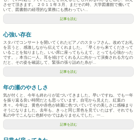
させて頂きます。 ２０１１年３月、まだその時、大学図書館で働いて
いて、図書館の経理的な業務にも携わってい...
記事を読む
心強い存在
スタバでコンサートを開いてくれたピアノのスタッフさん。改めてお礼
を言うと、感激しながら伝えてくれました。「早くから来てくださって
いることを知りました。いい席に座ってもらえて、とっても心強かった
です。」本当に一人、耳を傾けてくれる人に向かって演奏される方なの
だと、その姿を確認して、緊張の張り詰めた糸が...
記事を読む
年の瀬のやさしさ
気が付くと、今年も終わりが近づいてきました。早いですね、でも一年
を振り返る良い時間だとも思っています。自宅から見えた、紅葉の
木々。今年は、黄色や赤色が綺麗に色づいていてその美しさに感極まり
そうになりました。去年も、きっと同じ景色を見ていたはず、それでも
私の中でこんなに色鮮やかではありませんでした。一...
記事を読む