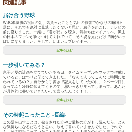
関連記事
届け合う野球
WBC準決勝の祝日の朝、気負ったことと気圧の影響でかなりの睡眠不
足に。それでも絶対に見逃したくないと思い、息子を起こし、テレビの
前に座りました。一緒に『君が代』を聴き、気持ちはマイアミへ。沢山
の日本のファンが駆けつけてくれていて、その姿を見ただけで胸がいっ
ぱいになりました。そして、いよいよプレイボー...
記事を読む
一歩引いてみる？
息子と夏の計画を立てていたある日、タイムテーブルをマックで作成し
ていると、ぽつりと伝えてきました。「なんで人ってこんなに時間に追
われているの？」自分から手書きで記入をしていたのに、２ページ目に
なってふと冷静に伝えてくるので、思いっきり笑ってしまって。あんた
が具体的に書いていきたいって言ったんじゃ！！...
記事を読む
その時起こったこと -長編-
この話を出すことは、被災された方やご遺族の方がもし読んだら、どん
な気持ちになるだろうと思い、敢えて書いていませんでした。それで
も、その時起こっていたことを伝えることも大切なのかなと感じ、伝え