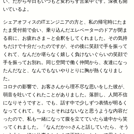
い、だから今日もいつもと変わらず営業中です。深夜も開
いているよ。
シェアオフィスのITエンジニアの方と、私の帰宅時にたま
たま受付前で会い、乗り込んだエレベーターのドアが閉ま
る前に、お疲れさま～と会釈をしてくれました。その気持
ちだけで十分だったのですが、その後に笑顔で手を振って
くれて、なんだか堪らなく嬉しく負けないぐらいの笑顔で
手を振ってお別れ。同じ空間で働く仲間から、友達になっ
たんだなと、なんでもないやりとりに胸が熱くなりまし
た。
コロナの影響で、お客さんから理不尽な思いをした彼が、
弱音を吐いてくれたことがありました。落胆し、人間不信
になりそうですと。でも、話す中で少しずつ表情が明るく
なってくれて。ちょっとそれはないなと思うような内容だ
ったので、私も一緒になって腹を立てていたら途中から笑
ってくれました。「なんだか○○さんと話していたら、そう