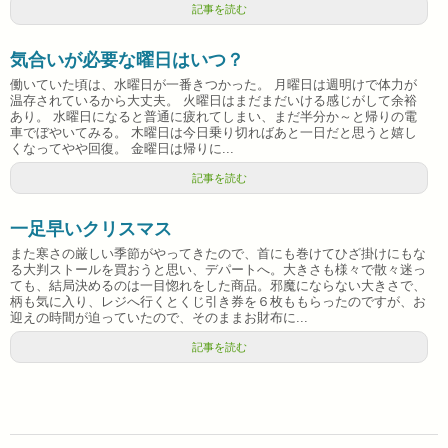
記事を読む
気合いが必要な曜日はいつ？
働いていた頃は、水曜日が一番きつかった。 月曜日は週明けで体力が
温存されているから大丈夫。 火曜日はまだまだいける感じがして余裕
あり。 水曜日になると普通に疲れてしまい、まだ半分か～と帰りの電
車でぼやいてみる。 木曜日は今日乗り切ればあと一日だと思うと嬉し
くなってやや回復。 金曜日は帰りに...
記事を読む
一足早いクリスマス
また寒さの厳しい季節がやってきたので、首にも巻けてひざ掛けにもな
る大判ストールを買おうと思い、デパートへ。大きさも様々で散々迷っ
ても、結局決めるのは一目惚れをした商品。邪魔にならない大きさで、
柄も気に入り、レジへ行くとくじ引き券を６枚ももらったのですが、お
迎えの時間が迫っていたので、そのままお財布に...
記事を読む