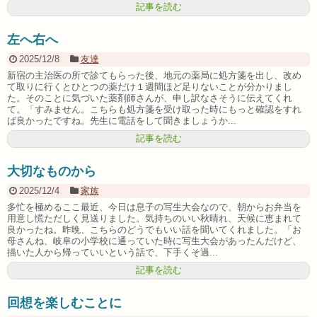
記事を読む
左へ右へ
2025/12/8
友達
新宿の主治医の所で診てもらった後、地元の薬局に処方箋を出し、改め
て取りに行くとひとつの薬だけ１週間ほど足りないことが分かりまし
た。そのことに気づいた薬剤師さんが、申し訳なさそうに伝えてくれ
て。「すみません。こちらも処方箋を受け取った時にもっと確認をすれ
ば良かったですね。先生に電話をして聞きましょうか...
記事を読む
大切なものから
2025/12/4
家族
多忙を極めるここ最近、今日は息子の写生大会なので、朝からお弁当を
用意し慌ただしく見送りました。気持ちのいい秋晴れ、天候に恵まれて
良かったね。昨晩、こちらのどうでもいい話を聞いてくれました。「お
母さんね、岐阜の小学校に通っていた時に写生大会があったんだけど、
描いた人から帰っていいという話で、下手くそ過...
記事を読む
回想を楽しむことに