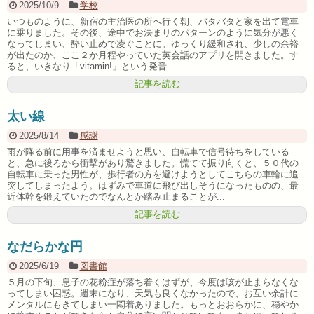
2025/10/9
学校
いつものように、新宿の主治医の所へ行く朝、バタバタと家を出て電車
に乗りました。その後、途中でお決まりのパターンのように気分が悪く
なってしまい、酔い止めで凌ぐことに。ゆっくり緩和され、少しの余裕
が出たのか、ここ２か月程やっていた英会話のアプリを開きました。す
ると、いきなり「vitamin!」という発音...
記事を読む
太い線
2025/8/14
感謝
雨が降る前に用事を済ませようと思い、自転車で信号待ちをしている
と、急に後ろから衝撃があり驚きました。慌てて振り向くと、５０代の
自転車に乗った男性が、歩行者の方を避けようとしてこちらの車輪に追
突してしまったよう。はずみで車道に飛び出しそうになったものの、最
近体幹を鍛えていたのでなんとか踏み止まることが...
記事を読む
なだらかな円
2025/6/19
図書館
５月の下旬、息子の花粉症が落ち着くはずが、今度は咳が止まらなくな
ってしまい困惑。週末になり、天気も良くなかったので、お互い余計に
メンタルにもきてしまい一悶着ありました。もっとおおらかに、穏やか