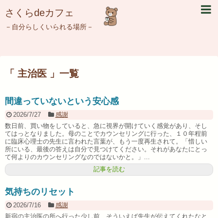
さくらdeカフェ
－自分らしくいられる場所－
「 主治医 」一覧
間違っていないという安心感
2026/7/27
感謝
数日前、買い物をしていると、急に視界が開けていく感覚があり、そし
てはっとなりました。母のことでカウンセリングに行った、１０年程前
に臨床心理士の先生に言われた言葉が、もう一度再生されて。「惜しい
所にいる、最後の答えは自分で見つけてください。それがあなたにとっ
て何よりのカウンセリングなのではないかと。」...
記事を読む
気持ちのリセット
2026/7/16
感謝
新宿の主治医の所へ行った少し前、そういえば先生が伝えてくれたなと