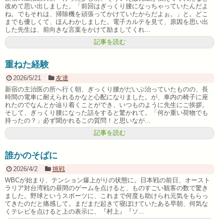
改めて思い出しました。「前回はぎっくり腰になっちゃっていたんだよ
ね。でもそれは、掃除機を頑張ってかけていたからだよぉ。」と。どこ
までも優しくて、ほんわかしました。電子カルテを見て、原因を思い出
した先生は、前向きな言葉をかけて励ましてくれ...
記事を読む
重ねた経験
2026/5/21
友達
新宿の主治医の所へ行く朝、ぎっくり腰がだいぶ治っていたものの、長
時間の電車に耐えられるかなと心配になりました。が、車内の椅子に座
れたのでなんとか辿り着くことができ、いつものように先生にご挨拶。
そして、ぎっくり腰になった話をすると驚かれて。「何か重い荷物でも
持ったの？」必ず聞かれるこの質問！と思いなが...
記事を読む
誰かのそばに
2026/4/2
挑戦
WBCが始まり、テンション爆上がりの状態に。日本戦の前日、オースト
ラリア対台湾戦の昼間のゲームを点けると、ものすごい観客の数で驚き
ました。野球というスポーツに、これまで何度も助けられ元気をもらっ
てきたのだと痛感して。まだまだ起きて寝ぼけていたある早朝、何気な
くテレビを点けると上の表示に、『村上』『ソ...