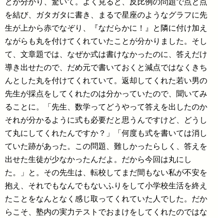
とが分かり、驚いて。よく見ると、反比例の問題で点と点
を結び、ガタガタに書き、まるで星座のようなグラフに先
生が上から赤でなぞり、『なだらかに！』と隣に付け加え
ながらも丸を付けてくれていたことが分かりました。そし
て、文章題では、なぜか式は書けなかったのに、答えだけ
導き出せたので、だめ元で書いておくと減点ではなくきち
んとした丸を付けてくれていて。返却してくれた若い男の
先生が採点をしてくれたのは分かっていたので、聞いてみ
ることに。「先生、数学ってどうやって答えを出したのか
それが分かるように式も必要だと思うんですけど、どうし
て丸にしてくれたんですか？」「何度も式を書いては消し
ていた跡があった。この問題、難しかったらしく、答えを
出せた生徒が少なかったんだよ。だから今回は丸にし
た。」と。その先生は、転校してまだ間もない私が不安を
抱え、それでもなんでもないふりをして小学校生活を終え
たことをなんとなく感じ取ってくれていた人でした。だか
らこそ、塾内の実力テストでおまけをしてくれたのではな