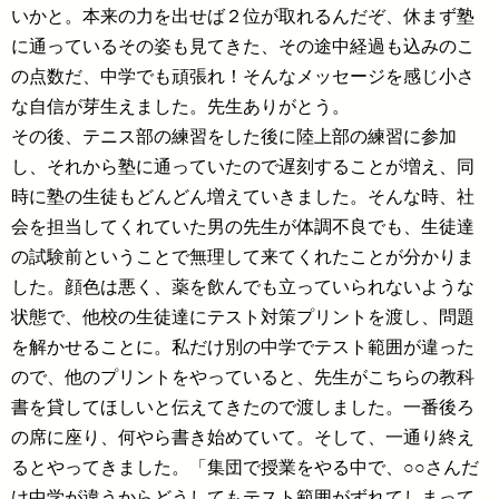
いかと。本来の力を出せば２位が取れるんだぞ、休まず塾
に通っているその姿も見てきた、その途中経過も込みのこ
の点数だ、中学でも頑張れ！そんなメッセージを感じ小さ
な自信が芽生えました。先生ありがとう。
その後、テニス部の練習をした後に陸上部の練習に参加
し、それから塾に通っていたので遅刻することが増え、同
時に塾の生徒もどんどん増えていきました。そんな時、社
会を担当してくれていた男の先生が体調不良でも、生徒達
の試験前ということで無理して来てくれたことが分かりま
した。顔色は悪く、薬を飲んでも立っていられないような
状態で、他校の生徒達にテスト対策プリントを渡し、問題
を解かせることに。私だけ別の中学でテスト範囲が違った
ので、他のプリントをやっていると、先生がこちらの教科
書を貸してほしいと伝えてきたので渡しました。一番後ろ
の席に座り、何やら書き始めていて。そして、一通り終え
るとやってきました。「集団で授業をやる中で、○○さんだ
け中学が違うからどうしてもテスト範囲がずれてしまって