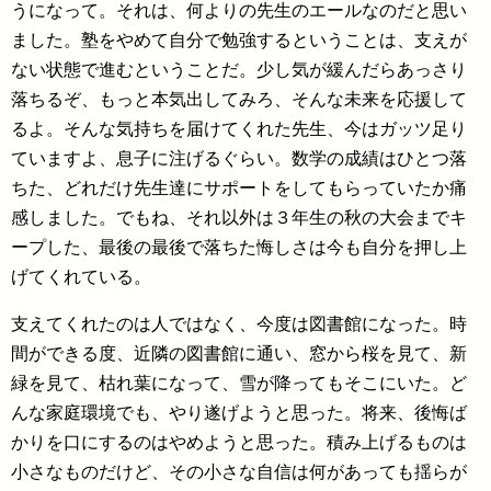
うになって。それは、何よりの先生のエールなのだと思い
ました。塾をやめて自分で勉強するということは、支えが
ない状態で進むということだ。少し気が緩んだらあっさり
落ちるぞ、もっと本気出してみろ、そんな未来を応援して
るよ。そんな気持ちを届けてくれた先生、今はガッツ足り
ていますよ、息子に注げるぐらい。数学の成績はひとつ落
ちた、どれだけ先生達にサポートをしてもらっていたか痛
感しました。でもね、それ以外は３年生の秋の大会までキ
ープした、最後の最後で落ちた悔しさは今も自分を押し上
げてくれている。
支えてくれたのは人ではなく、今度は図書館になった。時
間ができる度、近隣の図書館に通い、窓から桜を見て、新
緑を見て、枯れ葉になって、雪が降ってもそこにいた。ど
んな家庭環境でも、やり遂げようと思った。将来、後悔ば
かりを口にするのはやめようと思った。積み上げるものは
小さなものだけど、その小さな自信は何があっても揺らが