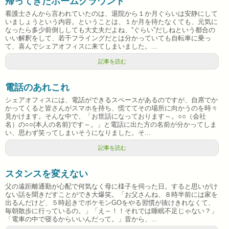
帰ってきたホームグラウンド
看護士さんから言われていたのは、退院から１か月ぐらいは安静にして
いましょうという内容。ということは、１か月を待たなくても、元気に
なったら多少前倒ししても大丈夫だよね、“ぐらい”だしねという都合の
いい解釈をして、若干フライングだとは分かっていても自転車に乗っ
て、喜んでシェアオフィスに来てしまいました。...
記事を読む
電話のあれこれ
シェアオフィスには、電話ができるスペースがあるのですが、自席でか
かってくると皆さんがスマホを持ち、慌ててその場所に向かうのを時々
見かけます。そんな中で、「お世話になっております～。○○（会社
名）の○○(本人の名前)です～。」と電話に出た方の名前が分かってしま
い、思わず笑ってしまいそうになりました。そ...
記事を読む
スタンスを変えない
父の遠距離通勤が心配で何気なく母に様子を伺った日。すると思いがけ
ない話を聞きだすことができ大爆笑。「お父さんね、８時半前には家を
出るんだけど、５時起きでポケモンGOをやる習慣が抜けきれなくて、
毎朝散歩に行っているの。」「え～！！それでは睡眠不足じゃない？」
「電車の中で寝るからいいんだって。」昔から、...