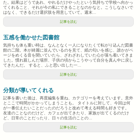
た。結果はどうであれ、やれるだけやったという気持ちで学校へ向かっ
てくれること、それが今の私にできることなのかなと。こうしなさいで
はなく、できるだけ選択肢を用意していて。週末...
記事を読む
五感を働かせた図書館
気持ちも体も重い時は、なんとなく一人になりたくて転がり込んだ図書
館の二階。本が綺麗に並んでいるのを見て、紙の匂いを感じ、誰かがペ
ージをめくる音を聞いていたら、ざわざわしていた心が落ち着いてきま
した。慣れ親しんだ場所、子供の頃からこうやって自分を真ん中に戻し
てきたんだ。 すると、ふと思い出した一...
記事を読む
分類が導いてくれる
記事を書いた後は、再度編集を重ね、カテゴリーを考えています。意外
とここで時間がかかってしまうことも。 タイトルに対して、今回は何
が一番伝えたいことだったのだろうと改めて考える時間も好きです。
友達のことなのだけど、カフェが出てきたり、家族が出てくるのだけ
ど、日常のことだったり、日々の生活のことの...
記事を読む