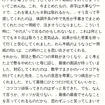
いてごめんね。これ、今まとめたもの。赤字は大事なワー
ドで、これを覚えたら８割は取れるから。」そう言って手
渡してくれたのは、体調不良の中で先生が手書きでまとめ
てくれたコピー用紙で、泣きそうになりました。こういう
時に、“その人”って出るのかもしれないなと。これは何とし
てでも８０点は取ろうと意気込み、結果が出た答案を持っ
て行くと安心してくれました。わら半紙のようなコピー用
紙の匂いは、この時のことを思い出させてくれる。
それから、部活と塾の二つの草鞋がきつくなり、よく考え
た上で塾をやめたいと母に話し、最後の面談が待っていま
した。対応してくれたのは、数学でまさかのハイスコアを
付けてくれた先生、こちらの意思を尊重しつつ残念がって
くれました。そして最後にひとつだけ伝えてもいいかと。
「コツコツ頑張ってきたのはずっと見てきた。でも、なん
て言うか、ガッツが足りない。」最後の最後でそんなこと
を言ってくれるものだから、思わずふっと笑ってしまいそ