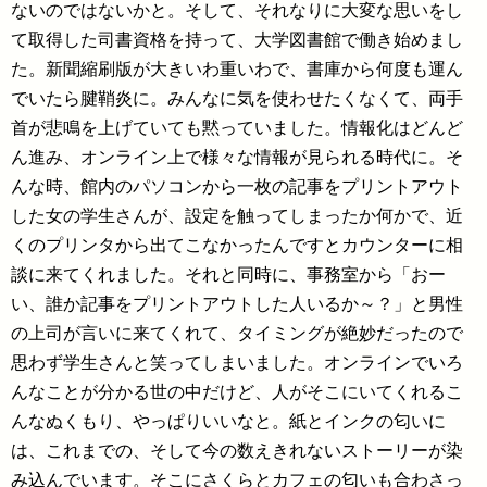
ないのではないかと。そして、それなりに大変な思いをし
て取得した司書資格を持って、大学図書館で働き始めまし
た。新聞縮刷版が大きいわ重いわで、書庫から何度も運ん
でいたら腱鞘炎に。みんなに気を使わせたくなくて、両手
首が悲鳴を上げていても黙っていました。情報化はどんど
ん進み、オンライン上で様々な情報が見られる時代に。そ
んな時、館内のパソコンから一枚の記事をプリントアウト
した女の学生さんが、設定を触ってしまったか何かで、近
くのプリンタから出てこなかったんですとカウンターに相
談に来てくれました。それと同時に、事務室から「おー
い、誰か記事をプリントアウトした人いるか～？」と男性
の上司が言いに来てくれて、タイミングが絶妙だったので
思わず学生さんと笑ってしまいました。オンラインでいろ
んなことが分かる世の中だけど、人がそこにいてくれるこ
んなぬくもり、やっぱりいいなと。紙とインクの匂いに
は、これまでの、そして今の数えきれないストーリーが染
み込んでいます。そこにさくらとカフェの匂いも合わさっ