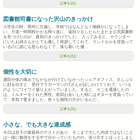
記事を読む
図書館司書になった沢山のきっかけ
小学生の時、県外に引越し、学校ではなんとなく物静かになってしま
い、片道一時間程かかる帰り道に、遠回りをしたらたまたま公共図書館
を見つけたのが、最初のきっかけでした。 入ってみると、カウンター
にいたお姉さんがとても優しく挨拶してくれて、ランドセルを背負って
いるのに誰にも怒られなくて、落ち着いた優...
記事を読む
個性を大切に
通院や体の痛みでなかなか行けていなかったシェアオフィス。久しぶり
に顔を出すと、受付でラガーマンのTさんが話しかけてくれて、いつも
のようにワイワイ盛り上がっていました。すると、そこを通過したの
は、ミルキーをくれた男性。前回お会いした時にはギターを背負ってい
て、本気で驚きました。色々な個性の方がいるんだ...
記事を読む
小さな、でも大きな達成感
今日は息子の家庭科のテストがあり、そこまで大した内容ではないこと
は一緒に勉強をする中で分かっていたものの、送り出すとほっとしまし