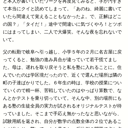
と本人が書いていたワークを再度見てみると、字が汚すぎ
て本当にクイと読めてしまって。「あのね、綺麗に書いて
いたら間違えて覚えることもなかったよ。で、正解はどこ
の国？」「タイだ！」途中で間違いに気づくやろ！とツボ
にはまってしまい、二人で大爆笑。そんな夜を忘れないで
いて。
父の転勤で岐阜へ引っ越し、小学５年の２月に名古屋に戻
ってくると、勉強の進み具合が違っていて若干慌てまし
た。母は、遅れを取り戻そうと私を塾に入れることに。住
んでいたのは学区境だったので、近くで選んだ場所は隣の
町の子達ばかりでした。６年生の時は、学校の授業につい
ていくので精一杯、苦戦していたのはやっぱり算数で、な
んとかテストを乗り切っていて。そんな中、別の場所にも
ある塾の生徒全員の実力が試されるオリジナルテストが待
っていました。そこまで手応え無かったなと思いながら、
試験用紙を返され、自分が数学の点数全体の２位であるこ