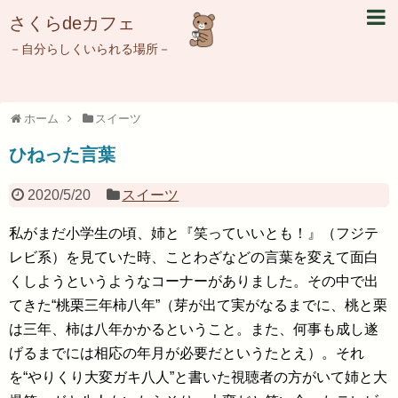
さくらdeカフェ
－自分らしくいられる場所－
ホーム
スイーツ
ひねった言葉
2020/5/20
スイーツ
私がまだ小学生の頃、姉と『笑っていいとも！』（フジテ
レビ系）を見ていた時、ことわざなどの言葉を変えて面白
くしようというようなコーナーがありました。その中で出
てきた“桃栗三年柿八年”（芽が出て実がなるまでに、桃と栗
は三年、柿は八年かかるということ。また、何事も成し遂
げるまでには相応の年月が必要だというたとえ）。それ
を“やりくり大変ガキ八人”と書いた視聴者の方がいて姉と大