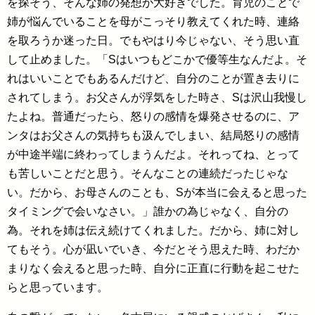
を探そう、そんな姉の発想が大好きでした。育児のことで
姉が悩んでいることを母がこっそり教えてくれた時、連絡
を取ろうか迷った日。でもやはり今じゃない、そう思い直
して止めました。「Sはいつもどこかで優等生なんだよ。そ
れはいいことでもあるんだけど、自分のことが置き去りに
されてしまう。お父さんが浮気をした時さ、Sは沢山我慢し
たよね。普通だったら、怒りの感情を爆発させるのに、ア
ンタはお父さんの気持ちも汲んでしまい、結局怒りの感情
が中途半端に終わってしまうんだよ。それってね、とって
も苦しいことだと思う。そんなことの連続だったじゃな
い。だから、お母さんのことも、Sが本当に会えると思った
タイミングで会いなさい。」誰かの為じゃなく、自分の
為。それを姉は伝え続けてくれました。だから、姉に対し
てもそう。心が凪いでいき、今だとそう思えた時、わだか
まりなく会えると思った時、自分に正直に行動を起こせた
らと思っています。