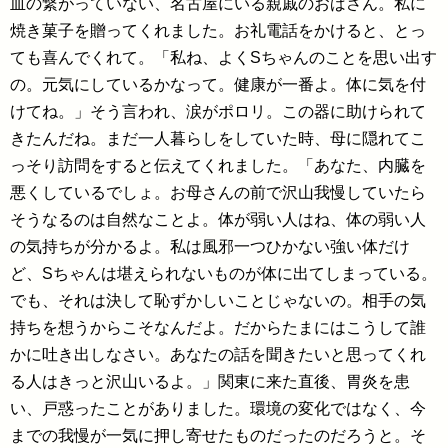
血の繋がっていない、名古屋にいる親戚のおばさん。私に
焼き菓子を贈ってくれました。お礼電話をかけると、とっ
ても喜んでくれて。「私ね、よくSちゃんのことを思い出す
の。元気にしているかなって。健康が一番よ。体に気を付
けてね。」そう言われ、涙がポロリ。この器に助けられて
きたんだね。まだ一人暮らしをしていた時、母に隠れてこ
っそり訪問をすると伝えてくれました。「あなた、内臓を
悪くしているでしょ。お母さんの前で沢山我慢していたら
そうなるのは自然なことよ。体が弱い人はね、体の弱い人
の気持ちが分かるよ。私は風邪一つひかない強い体だけ
ど、Sちゃんは堪えられないものが体に出てしまっている。
でも、それは決して恥ずかしいことじゃないの。相手の気
持ちを想うからこそなんだよ。だからたまにはこうして誰
かに吐き出しなさい。あなたの話を聞きたいと思ってくれ
る人はきっと沢山いるよ。」関東に来た直後、胃炎を患
い、戸惑ったことがありました。環境の変化ではなく、今
までの我慢が一気に押し寄せたものだったのだろうと。そ