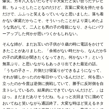
爆笑。ガキ八人もいたらそりゃ大変だと笑い合ったテレビ
前。ちょっとしたことなのだけど、言葉に変化を持たせる
だけで、ふふっと笑えるっていいなと思いました。落ち着
かない家庭だからこそ、そういったことがより楽しめたよ
うな気がして。二人とも男の子の母親になり、さらにパワ
ーアップした何かが思いつくかもしれない。
そんな姉が、まだお互いの子供が０歳の時に電話をかけて
きたことがありました。「余裕がない時だから、なんだかS
の子の武勇伝が聞きたくなってきた。何かない？」という
無茶ぶり。と思いながらもあっさり出てきた最近の話。
「うちの子さ～、片側だけ寝返りができるようになって、
それが嬉しかったのか毎日やっているんだけど、何を思い
立ったのか今度は逆側に挑戦していて、勝手に反対側を自
主トレしているの。結果的にできていないんだけど。」は
はっ。まだまだありそうだね、ちょっと次回までに溜めて
おいてねと笑いながら通話終了。大変な時ほど笑えるネタ