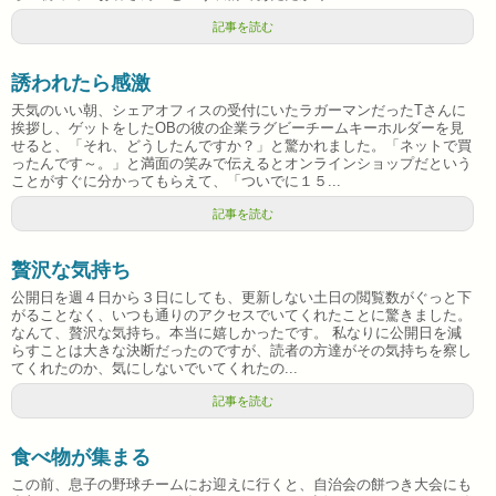
記事を読む
誘われたら感激
天気のいい朝、シェアオフィスの受付にいたラガーマンだったTさんに
挨拶し、ゲットをしたOBの彼の企業ラグビーチームキーホルダーを見
せると、「それ、どうしたんですか？」と驚かれました。「ネットで買
ったんです～。」と満面の笑みで伝えるとオンラインショップだという
ことがすぐに分かってもらえて、「ついでに１５...
記事を読む
贅沢な気持ち
公開日を週４日から３日にしても、更新しない土日の閲覧数がぐっと下
がることなく、いつも通りのアクセスでいてくれたことに驚きました。
なんて、贅沢な気持ち。本当に嬉しかったです。 私なりに公開日を減
らすことは大きな決断だったのですが、読者の方達がその気持ちを察し
てくれたのか、気にしないでいてくれたの...
記事を読む
食べ物が集まる
この前、息子の野球チームにお迎えに行くと、自治会の餅つき大会にも