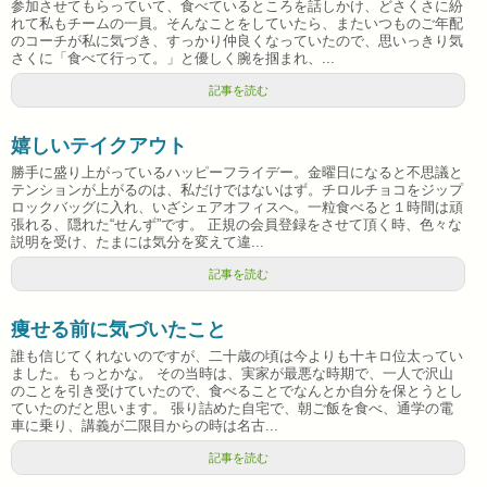
参加させてもらっていて、食べているところを話しかけ、どさくさに紛
れて私もチームの一員。そんなことをしていたら、またいつものご年配
のコーチが私に気づき、すっかり仲良くなっていたので、思いっきり気
さくに「食べて行って。」と優しく腕を掴まれ、...
記事を読む
嬉しいテイクアウト
勝手に盛り上がっているハッピーフライデー。金曜日になると不思議と
テンションが上がるのは、私だけではないはず。チロルチョコをジップ
ロックバッグに入れ、いざシェアオフィスへ。一粒食べると１時間は頑
張れる、隠れた“せんず”です。 正規の会員登録をさせて頂く時、色々な
説明を受け、たまには気分を変えて違...
記事を読む
痩せる前に気づいたこと
誰も信じてくれないのですが、二十歳の頃は今よりも十キロ位太ってい
ました。もっとかな。 その当時は、実家が最悪な時期で、一人で沢山
のことを引き受けていたので、食べることでなんとか自分を保とうとし
ていたのだと思います。 張り詰めた自宅で、朝ご飯を食べ、通学の電
車に乗り、講義が二限目からの時は名古...
記事を読む