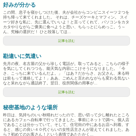
好みが分かる
この間、息子を寝かしつけた後、夫が会社からコンビニスイーツ２つを
持ち帰って来てくれました。 それは、チーズケーキとマフィン。 スイ
ーツ好きな私に、先に選んでいいよ！と言ってくれて、パソコンをカタ
カタやりながらご褒美に食べようと思い、ちらっとにらめっこ。う～
ん、究極の選択だ！ ひと段落してほ...
記事を読む
勘違いに気遣い
先月の夜、名古屋の父から珍しく電話が。取ってみると、こちらの様子
を気にしてくれつつも、能天気な内容にこけそうになりました。「今
さ、こっちに来ているんだよ。」「はあ？だからさ、お父さん、来る時
は前もって連絡してよ！」ああ、ごめんと言われながらも変わる気ない
なと呆れながら通話終了。翌日、役所関係の用事が...
記事を読む
秘密基地のような場所
昨日は、気持ちのいい秋晴れだったので、思い切って少し離れたところ
にあるカフェへ自転車で行ってきました。事前にネットで調べ、個人店
であることは分かっていて。そして、住宅街の中にあるお店へ到着。す
ると、感じの良い４０代ぐらいの女性店主さんが迎えてくれました。あ
ら？初めてのお客さん！という表情であたたかく...