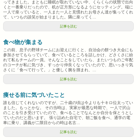
ってきました。まともに睡眠が取れていない中、くらくらの状態で出向
くと一番乗りだったので、机が正方形になるようにセッティング。端に
一人で座っていると、一人また一人と見慣れたお母さん達が集ってくれ
て、いつもの談笑が始まりました。隣に座ってく...
記事を読む
食べ物が集まる
この前、息子の野球チームにお迎えに行くと、自治会の餅つき大会にも
参加させてもらっていて、食べているところを話しかけ、どさくさに紛
れて私もチームの一員。そんなことをしていたら、またいつものご年配
のコーチが私に気づき、すっかり仲良くなっていたので、思いっきり気
さくに「食べて行って。」と優しく腕を掴まれ、...
記事を読む
痩せる前に気づいたこと
誰も信じてくれないのですが、二十歳の頃は今よりも十キロ位太ってい
ました。もっとかな。 その当時は、実家が最悪な時期で、一人で沢山
のことを引き受けていたので、食べることでなんとか自分を保とうとし
ていたのだと思います。 張り詰めた自宅で、朝ご飯を食べ、通学の電
車に乗り、講義が二限目からの時は名古...
記事を読む