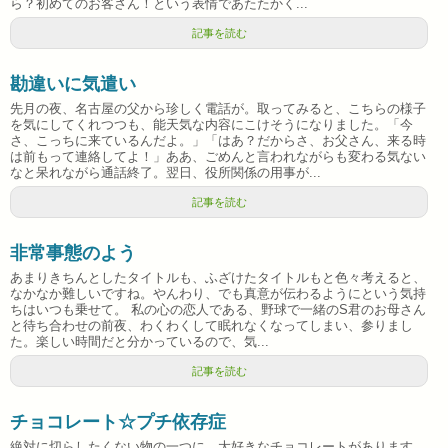
ら？初めてのお客さん！という表情であたたかく...
記事を読む
勘違いに気遣い
先月の夜、名古屋の父から珍しく電話が。取ってみると、こちらの様子
を気にしてくれつつも、能天気な内容にこけそうになりました。「今
さ、こっちに来ているんだよ。」「はあ？だからさ、お父さん、来る時
は前もって連絡してよ！」ああ、ごめんと言われながらも変わる気ない
なと呆れながら通話終了。翌日、役所関係の用事が...
記事を読む
非常事態のよう
あまりきちんとしたタイトルも、ふざけたタイトルもと色々考えると、
なかなか難しいですね。やんわり、でも真意が伝わるようにという気持
ちはいつも乗せて。 私の心の恋人である、野球で一緒のS君のお母さん
と待ち合わせの前夜、わくわくして眠れなくなってしまい、参りまし
た。楽しい時間だと分かっているので、気...
記事を読む
チョコレート☆プチ依存症
絶対に切らしたくない物の一つに、大好きなチョコレートがあります。