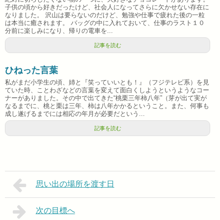
子供の頃から好きだったけど、社会人になってさらに欠かせない存在に
なりました。 沢山は要らないのだけど、勉強や仕事で疲れた後の一粒
は本当に癒されます。 バッグの中に入れておいて、仕事のラスト１０
分前に楽しみになり、帰りの電車を...
記事を読む
ひねった言葉
私がまだ小学生の頃、姉と『笑っていいとも！』（フジテレビ系）を見
ていた時、ことわざなどの言葉を変えて面白くしようというようなコー
ナーがありました。その中で出てきた“桃栗三年柿八年”（芽が出て実が
なるまでに、桃と栗は三年、柿は八年かかるということ。また、何事も
成し遂げるまでには相応の年月が必要だという...
記事を読む
思い出の場所を渡す日
次の目標へ