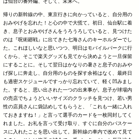
は仙台の番外編、そして、未来へ。
帰りの新幹線の中、東京行きに向かっていると、自分用の
おみやげを忘れた！と心の中で大慌て。初日、仙台駅に着
き、息子とおみやげさんをうろうろしていると、見つけた
のは『呪術廻戦』に出てきた七海さんのキーホルダーでし
た。これほしいなと思いつつ、明日はモバイルパークに行
くから、そこで楽天グッズも見てから決めようと一旦保留
にすることに。そして翌日はかなりの暑さと息子のおみや
げ探しに奔走し、自分用のものを探す余裕はなく、最終日
も過密スケジュールですっかり忘れていて、軽く凹みまし
た。すると、思い出された一つの出来事が。息子が球場内
の売店でちょうどいいサイズのクラッチを見つけ、若い男
性の店員さんに袋詰めしてもらうと、「これも一緒に入れ
ておきますね！」と言って選手のカードを一枚同封してく
れました。お礼を言って受け取り、すぐに自分のパスケー
スに入れたことを思い出して。新幹線の車内で改めて見て