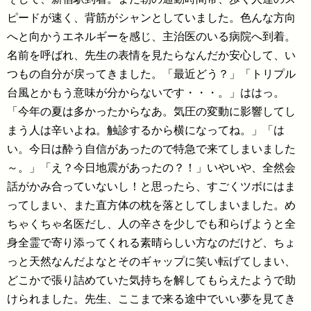
ピードが速く、背筋がシャンとしていました。色んな方向
へと向かうエネルギーを感じ、主治医のいる病院へ到着。
名前を呼ばれ、先生の表情を見たらなんだか安心して、い
つもの自分が戻ってきました。「最近どう？」「トリプル
台風とかもう意味が分からないです・・・。」ははっ。
「今年の夏は多かったからなあ。気圧の変動に影響してし
まう人は辛いよね。触診するから横になってね。」「は
い。今日は酔う自信があったので特急で来てしまいました
～。」「え？今日地震があったの？！」いやいや、全然会
話がかみ合っていないし！と思ったら、すごくツボにはま
ってしまい、また直方体の枕を落としてしまいました。め
ちゃくちゃ名医だし、人の辛さを少しでも和らげようと全
身全霊で寄り添ってくれる素晴らしい方なのだけど、ちょ
っと天然なんだよなとそのギャップに笑い転げてしまい、
どこかで張り詰めていた気持ちを解してもらえたようで助
けられました。先生、ここまで来る途中でいい夢を見てき