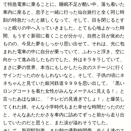
て特急電車に乗ることに。睡眠不足が酷い中、落ち着いた
車内に座ると、息子と一緒に行った仙台旅行と全く同じ時
刻の特急だったと嬉しくなって。そして、目を閉じるとす
っと眠りの中へ入っていきました。とても心地よかった時
間、もうすぐ新宿に着くことが分かり、自然と目が覚めた
ものの、今見た夢をしっかり思い出せて。それは、光に包
まれた電車の中に自分が乗っていて、ふわっと浮き、空に
向かって進み出したものでした。外はキラキラしていて、
まさに夢の世界、本当にもしかしたら次のステージに行く
サインだったのかもしれないなと。そして、子供の頃にネ
ネちゃんと見ていた銀河鉄道９９９を思い出して。「黒い
ロングコートを着た女性がみんなメーテルに見える！」と
言ったあほな妹に、「テレビの見過ぎでしょ！」と爆笑し
てくれた姉。そんな小学時代もまた幸せな時間だったのだ
と、そんなあたたかさを車内に詰めてずっと前から走り出
していたのだと思うと、また涙が溢れそうでした。
そして、新宿駅到着。まだ朝の通勤時間帯、歩く人達のス