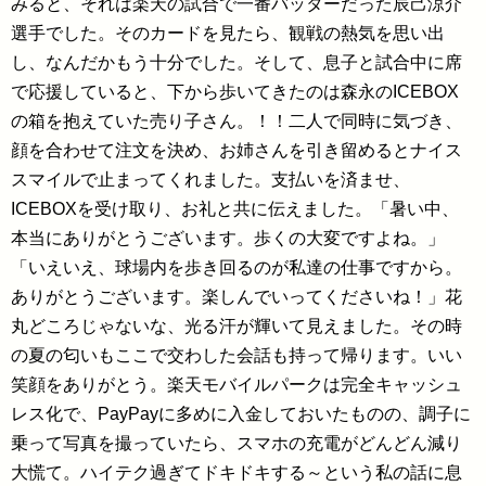
みると、それは楽天の試合で一番バッターだった辰己涼介
選手でした。そのカードを見たら、観戦の熱気を思い出
し、なんだかもう十分でした。そして、息子と試合中に席
で応援していると、下から歩いてきたのは森永のICEBOX
の箱を抱えていた売り子さん。！！二人で同時に気づき、
顔を合わせて注文を決め、お姉さんを引き留めるとナイス
スマイルで止まってくれました。支払いを済ませ、
ICEBOXを受け取り、お礼と共に伝えました。「暑い中、
本当にありがとうございます。歩くの大変ですよね。」
「いえいえ、球場内を歩き回るのが私達の仕事ですから。
ありがとうございます。楽しんでいってくださいね！」花
丸どころじゃないな、光る汗が輝いて見えました。その時
の夏の匂いもここで交わした会話も持って帰ります。いい
笑顔をありがとう。楽天モバイルパークは完全キャッシュ
レス化で、PayPayに多めに入金しておいたものの、調子に
乗って写真を撮っていたら、スマホの充電がどんどん減り
大慌て。ハイテク過ぎてドキドキする～という私の話に息