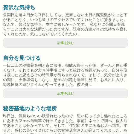
贅沢な気持ち
公開日を週４日から３日にしても、更新しない土日の閲覧数がぐっと下
がることなく、いつも通りのアクセスでいてくれたことに驚きました。
なんて、贅沢な気持ち。本当に嬉しかったです。 私なりに公開日を減
らすことは大きな決断だったのですが、読者の方達がその気持ちを察し
てくれたのか、気にしないでいてくれたの...
記事を読む
自分を見つける
一日二回の治療薬を朝と夜に服用。朝飲み終わった後、ずーんと体が重
くなり、それでも夕方４時半頃にすっと抜ける感覚があって、自分を取
り戻したと思えるその時間帯が待ちきれなくて。そして、気分が上向き
の間に、夕飯準備もこなし、息子の宿題も適当に見て、お風呂に入り、
毎晩恒例の遊びタイムがやってきました。彼の誕...
記事を読む
秘密基地のような場所
昨日は、気持ちのいい秋晴れだったので、思い切って少し離れたところ
にあるカフェへ自転車で行ってきました。事前にネットで調べ、個人店
であることは分かっていて。そして、住宅街の中にあるお店へ到着。す
ると、感じの良い４０代ぐらいの女性店主さんが迎えてくれました。あ