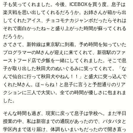
子も笑ってくれました。今後、ICEBOXを買う度、息子は
楽天戦を思い出してくれるだろうか。お姉さんが箱から出
してくれたアイス、チョコモナカジャンボだったらそれは
それで面白かったね～と盛り上がった時間が蘇ってくれる
だろうか。
さてさて、新幹線は東京駅に到着。予め時間を知っていた
プログラマーのMさんが迎えに来てくれて、新宿駅のファ
ーストフード店で夕飯を一緒にしてくれました。そこで息
子が取り出した秋田犬のぬいぐるみに笑ってくれて。「な
んで仙台に行って秋田犬やねん！！」と盛大に突っ込んで
くれたMさん。ほ～らね！と息子に言うと予想通りのリア
クションに三人で大笑い。全ての時間が優しさに包まれま
した。
そんな時間も過ぎ、現実に戻って息子は学校へ。まだ半日
授業の中、私は新宿までの通院があったので、バタバタと
学区内まで送り届け、体調もいまいちだったので開き直っ