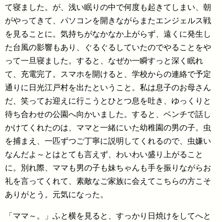
て寝ました。が、浅い眠りの中で何度も起きてしまい、朝
がやってきて、パソコンを開きながらまたエンジェルス戦
を見ることに。気持ちがなかなか上がらず、遠くに発生し
た台風の影響もあり、ぐるぐるしていたのでやることをや
って一旦寝ました。すると、なぜか一瞬すっと深く眠れ
て、充電完了。スマホを開けると、学校からの連絡で予定
通りに日光江戸村を出たということ。私は息子のお母さん
だ、笑ってお迎えに行こうとひとつ息を吐き、ゆっくりと
待ち合わせの公園へ向かいました。すると、ベンチで話し
かけてくれたのは、ママと一緒にいた幼稚園の男の子。虫
を捕まえ、一匹ずつご丁寧に説明してくれるので、虫嫌い
なんだよ～とはとても言えず、わいわい盛り上がること
に。別れ際、ママも男の子も妹ちゃんも手を振りながらお
礼を言ってくれて、素敵なご家族に会えてこちらの方こそ
ありがとう。元気になった。
「ママ～。」ふと横を見ると、すっかり日焼けをしてへと