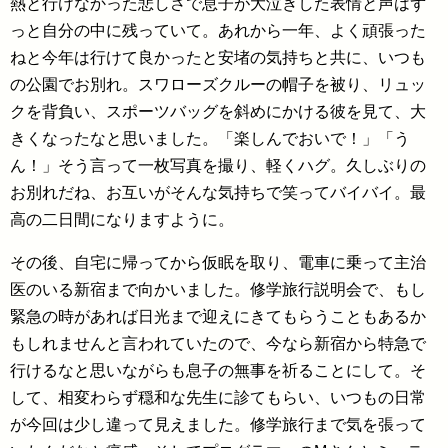
熱と行けなかった悲しさで息子が大泣きした表情と声はず
っと自分の中に残っていて。あれから一年、よく頑張った
ねと今年は行けて良かったと安堵の気持ちと共に、いつも
の公園でお別れ。スワローズクルーの帽子を被り、リュッ
クを背負い、スポーツバッグを斜めにかける彼を見て、大
きくなったなと思いました。「楽しんでおいで！」「う
ん！」そう言って一枚写真を撮り、軽くハグ。久しぶりの
お別れだね、お互いがそんな気持ちで笑ってバイバイ。最
高の二日間になりますように。
その後、自宅に帰ってから仮眠を取り、電車に乗って主治
医のいる新宿まで向かいました。修学旅行説明会で、もし
緊急の時があれば日光まで迎えにきてもらうこともあるか
もしれませんと言われていたので、今なら新宿から特急で
行けるなと思いながらも息子の無事を祈ることにして。そ
して、相変わらず穏和な先生に診てもらい、いつもの日常
が今回は少し違って見えました。修学旅行まで気を張って