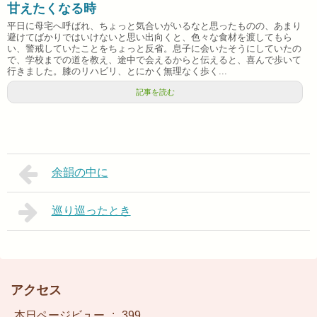
甘えたくなる時
平日に母宅へ呼ばれ、ちょっと気合いがいるなと思ったものの、あまり
避けてばかりではいけないと思い出向くと、色々な食材を渡してもら
い、警戒していたことをちょっと反省。息子に会いたそうにしていたの
で、学校までの道を教え、途中で会えるからと伝えると、喜んで歩いて
行きました。膝のリハビリ、とにかく無理なく歩く...
記事を読む
余韻の中に
巡り巡ったとき
アクセス
本日ページビュー
:
399