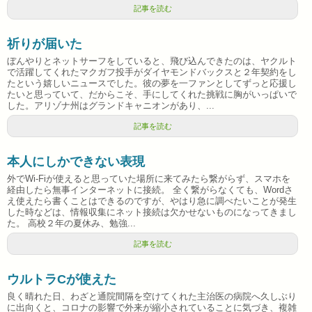
記事を読む
祈りが届いた
ぼんやりとネットサーフをしていると、飛び込んできたのは、ヤクルト
で活躍してくれたマクガフ投手がダイヤモンドバックスと２年契約をし
たという嬉しいニュースでした。彼の夢を一ファンとしてずっと応援し
たいと思っていて、だからこそ、手にしてくれた挑戦に胸がいっぱいで
した。アリゾナ州はグランドキャニオンがあり、...
記事を読む
本人にしかできない表現
外でWi-Fiが使えると思っていた場所に来てみたら繋がらず、スマホを
経由したら無事インターネットに接続。 全く繋がらなくても、Wordさ
え使えたら書くことはできるのですが、やはり急に調べたいことが発生
した時などは、情報収集にネット接続は欠かせないものになってきまし
た。 高校２年の夏休み、勉強...
記事を読む
ウルトラCが使えた
良く晴れた日、わざと通院間隔を空けてくれた主治医の病院へ久しぶり
に出向くと、コロナの影響で外来が縮小されていることに気づき、複雑