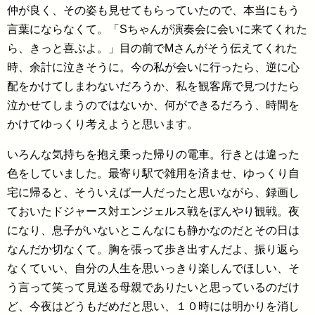
仲が良く、その姿も見せてもらっていたので、本当にもう
言葉にならなくて。「Sちゃんが演奏会に会いに来てくれた
ら、きっと喜ぶよ。」目の前でMさんがそう伝えてくれた
時、余計に泣きそうに。今の私が会いに行ったら、逆に心
配をかけてしまわないだろうか、私を観客席で見つけたら
泣かせてしまうのではないか、何ができるだろう、時間を
かけてゆっくり考えようと思います。
いろんな気持ちを抱え乗った帰りの電車。行きとは違った
色をしていました。最寄り駅で雑用を済ませ、ゆっくり自
宅に帰ると、そういえば一人だったと思いながら、録画し
ておいたドジャース対エンジェルス戦をぼんやり観戦。夜
になり、息子がいないとこんなにも静かなのだとその日は
なんだか切なくて。胸を張って歩き出すんだよ、振り返ら
なくていい、自分の人生を思いっきり楽しんでほしい、そ
う言って笑って見送る母親でありたいと思っているのだけ
ど、今夜はどうもだめだと思い、１０時には明かりを消し