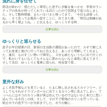
流れに身を任せて
部活が終わり、慌ただしく帰宅した息子に夕飯を食べさせ、学習ボラン
ティアの先生が待ってくれている日だったので玄関まで送り出しまし
た。そして数時間後、またバタバタと帰ってきて。「今日も頑張った
ね。」そう言ってお風呂へ促すことに。出てきた後、「明日は朝練があ
るから早く寝ようね。」と伝えると、ゆっくりする時...
記事を読む
ゆっくりと巡らせる
息子が半日授業の日、新宿の主治医の通院があったので、カギで家に入
ってお友達と遊びに行ってねと伝えると、あっさり理解してくれまし
た。連日、ものすごい勢いで帰宅し、３分も経たないうちに出て行くの
で、私がいてもいなくてもそんなに変わらないなと成長に笑えてきて。
そして当日、ゆっくりと電車に揺られ、待合室で長...
記事を読む
意外な好み
よく天気予報などを見ていると、たまに映し出されるスカイツリー。ど
うしてもそれがドラゴンボールに出てくるカリン塔に見えてしまい、て
っぺんにはネコのカリン様が実は住んでいるのではないかと未だに思い
込んでいる今日この頃。そして、その下で聖地のカリンを守っている、
戦士ボラの息子ウパが大好きでした。ボラが敵に...