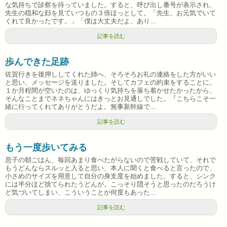
な気持ちで診察を待っていました。すると、呼び出し番号が表示され、
先生の穏和な顔を見ていつもの３倍ほっとして。「先生、お元気でいて
くれて良かったです。」「僕は大丈夫だよ、あり...
記事を読む
歩んできた足跡
佐賀行きを後押ししてくれた姉へ、そろそろお礼の連絡をした方がいい
と思い、メッセージを送りました。そしてカフェの約束をすることに。
１か月程間が空いたのは、ゆっくり気持ちを落ち着かせたかったから、
そんなことまでネネちゃんにはきっとお見通しでした。『こちらこそ一
緒に行ってくれてありがとうだよ。無事新幹線で...
記事を読む
もう一度歩いてみる
息子の朝ごはん、毎回あまり食べたがらないので苦戦していて、それで
もうどんならスルッと入ると思い、本人に聞くと食べると言ったので、
小さめのサイズを用意して自分の身支度を始めました。すると、シンク
には半分ほど捨てられたうどんが。こっそり隠そうと思ったのだろうけ
ど気づいてしまい、こういうことが何度もあった...
記事を読む