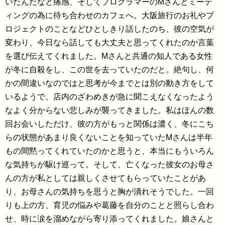
いたんだなと痛感、そしてプログラマーのMさんとミーテ
ィングの為に待ち合わせのカフェへ。大阪旅行のお礼やプ
ロジェクトのことなどひとしきり話したのち、彼の空気が
変わり、今日なら話しても大丈夫と思ってくれたのか言葉
を選び伝えてくれました。Mさんと共通の知人である女性
が冬に自殺をし、この世を去っていたのだと。絶句し、何
かの間違いなのではと思考が今までとは別の動き方をして
いるようで、店内のざわめきが急に聞こえなくなったよう
なよく分からない悲しみが襲ってきました。私はほんの数
回お会いしただけ、彼の方がもっと関係は濃く、冬にこち
らの状態があまり良くないことを知っていたMさんは半年
もの間黙ってくれていたのかと思うと、本当にもういろん
な気持ちが駆け巡って。そして、亡くなった彼女のお母さ
んの方が私としては親しくさせてもらっていたことがあ
り、お母さんの気持ちを思うと胸が潰れそうでした。一回
りも上の方、育児の悩みや葛藤を自分のことと照らし合わ
せ、時に涙を溜めながら寄り添ってくれました。娘さんと