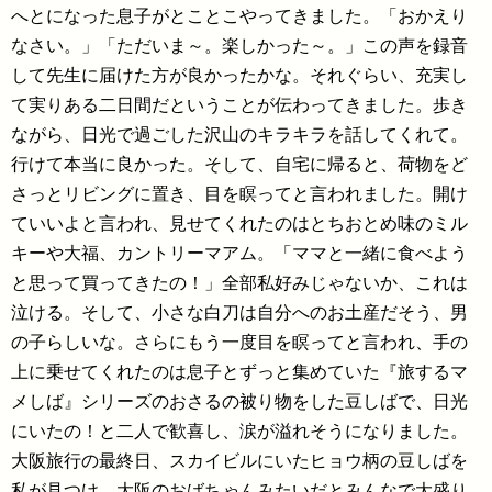
へとになった息子がとことこやってきました。「おかえり
なさい。」「ただいま～。楽しかった～。」この声を録音
して先生に届けた方が良かったかな。それぐらい、充実し
て実りある二日間だということが伝わってきました。歩き
ながら、日光で過ごした沢山のキラキラを話してくれて。
行けて本当に良かった。そして、自宅に帰ると、荷物をど
さっとリビングに置き、目を瞑ってと言われました。開け
ていいよと言われ、見せてくれたのはとちおとめ味のミル
キーや大福、カントリーマアム。「ママと一緒に食べよう
と思って買ってきたの！」全部私好みじゃないか、これは
泣ける。そして、小さな白刀は自分へのお土産だそう、男
の子らしいな。さらにもう一度目を瞑ってと言われ、手の
上に乗せてくれたのは息子とずっと集めていた『旅するマ
メしば』シリーズのおさるの被り物をした豆しばで、日光
にいたの！と二人で歓喜し、涙が溢れそうになりました。
大阪旅行の最終日、スカイビルにいたヒョウ柄の豆しばを
私が見つけ、大阪のおばちゃんみたいだとみんなで大盛り