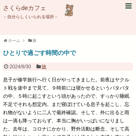
さくらdeカフェ
－自分らしくいられる場所－
ホーム
旅
ひとりで過ごす時間の中で
2024/9/30
旅
息子が修学旅行へ行く日がやってきました。前夜はヤクル
ト戦を途中まで見て、９時前には寝かせるというバタバタ
の中、５時に起こすという頭があったので、すっかり睡眠
不足でそれも想定内。まだ寝ぼけている息子を起こし、忘
れ物がないように二人で最終確認。そして、外に出ると雨
は一滴も降っておらず、本当に胸がいっぱいになりまし
た。去年は、コロナにかかり、野外活動は断念、そして高