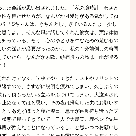
わした会話が思い出されました。「私の腕時計、わざと
男性を待たせた方が、なんだか可愛げがある気がしてね
の？「Sちゃんは、きちんとしすぎているんだよ。少し
と思うよ。」そんな風に話してくれた彼女は、実は律儀
も知っている。そう、心のゆとりを生むための遊び心の
らいの緩さが必要だったのかも。私の１分前倒しの時間
えていたら、なんだか素敵。頭痛持ちの私は、雨が降る
？！
それだけでなく、学校でやってきたテストやプリントの
り返すので、さすがに説明も疲れてしまい、久しぶりの
積もり積もったいら立ちをぶつけてしまい、大泣きされ
を止めなくてはと思い、その夜は帰宅した夫にお願いす
、とりあえずほっと寝た翌日、息子が再度持ち帰ったプ
た状態で戻ってきていて、二人で大爆笑。赤ペンで先生
母親が教えたことになっているし、と思いつつお願いし
れず。それでも、ここはヒール役になってもらおうと企