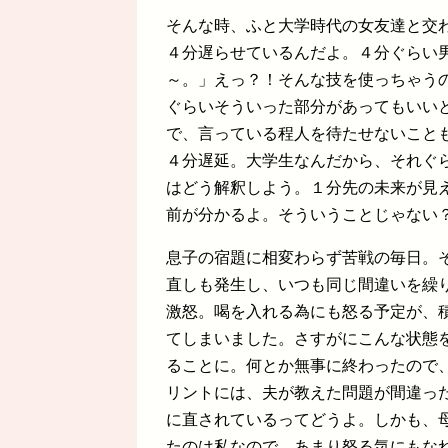
そんな時、ふと大学時代の女友達と交
４分遅らせているんだよ。４分ぐらい
～。」えっ？！そんな技を使っちゃう
ぐらいそういった部分があってもいい
で、言っている程人を待たせないこと
４分遅延。大学生なんだから、それぐ
はどう解釈しよう。１分先の未来が見
前が分かるよ。そういうことじゃない
息子の宿題に相変わらず苦戦の毎日。
直しも発生し、いつも同じ間違いを繰
激怒。喝を入れる為にも怒る予定が、
てしまいました。さすがにこんな状態
ることに。何とか無事に終わったので
リントには、夫が教えた問題が間違っ
に直されているってどうよ。しかも、
たのは私なので、あまり怒る気にもな