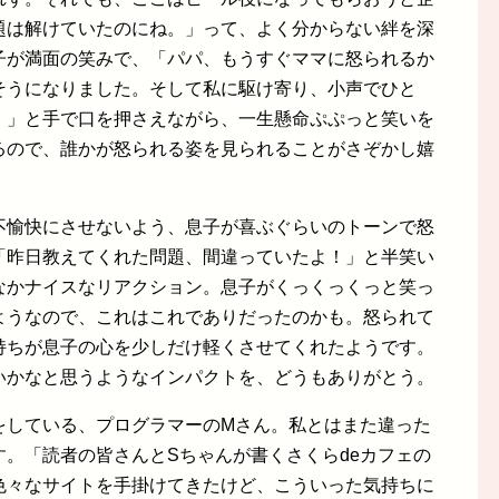
題は解けていたのにね。」って、よく分からない絆を深
子が満面の笑みで、「パパ、もうすぐママに怒られるか
そうになりました。そして私に駆け寄り、小声でひと
。」と手で口を押さえながら、一生懸命ぷぷっと笑いを
るので、誰かが怒られる姿を見られることがさぞかし嬉
不愉快にさせないよう、息子が喜ぶぐらいのトーンで怒
「昨日教えてくれた問題、間違っていたよ！」と半笑い
なかナイスなリアクション。息子がくっくっくっと笑っ
ようなので、これはこれでありだったのかも。怒られて
持ちが息子の心を少しだけ軽くさせてくれたようです。
いかなと思うようなインパクトを、どうもありがとう。
をしている、プログラマーのMさん。私とはまた違った
。「読者の皆さんとSちゃんが書くさくらdeカフェの
色々なサイトを手掛けてきたけど、こういった気持ちに