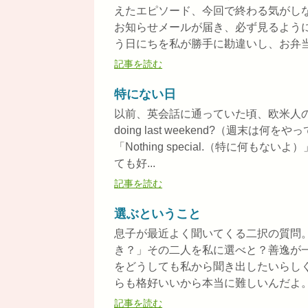
えたエピソード、今回で終わる気がし
お知らせメールが届き、必ず見るよう
う日にちを私が勝手に勘違いし、お弁当.
記事を読む
特にない日
以前、英会話に通っていた頃、欧米人の先生
doing last weekend?（週
「Nothing special.（特に何
ても好...
記事を読む
選ぶということ
息子が最近よく聞いてくる二択の質問
き？」その二人を私に選べと？善逸が
をどうしても私から聞き出したいらし
らも格好いいから本当に難しいんだよ。」
記事を読む