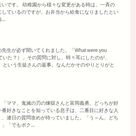
ないです。 幼稚園から様々な変更がある時は、一斉の
にしているのですが、お弁当から給食になりましたとい
..
が必ず聞いてくれました。「What were you
末は何をやっていた？）」その質問に対し、時々耳にしたのが、
もないよ）」という生徒さんの返事。なんだかそのやりとりがと
。「ママ、鬼滅の刃の煉獄さんと富岡義勇、どっちが好
一番好きなことを知っている息子は、二番目に好きな人
く、連日の質問攻めが待っていました。「う～ん、どち
「でもボク...