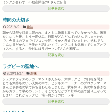
ミングが合わず、不動産関係のHさんに伝言...
記事を読む
時間の大切さ
2021/4/9
趣味
朝から猛烈な頭痛に襲われ、まともに睡眠も取っていなかった為、家事
をこなした後、もう一度休み、時間がどんどんずれ込んでしまったの
で、今日はカフェでパソコンを開こうかと考えていました。それでも、
こんな日だからこそ誰かと話したくて、オフにする気満々でシェアオフ
ィスへ。すると、受付にはラガーマンTさんが相変...
記事を読む
ラグビーの聖地へ
2020/11/27
趣味
シェアオフィスのラガーマンＴさんから、大学ラグビーの日程を聞き、
とても気持ちのいい天気の中で、ビジネスパートナーのプログラマーＭ
さんと表参道の駅で待ち合わせをしました。駅を降り、街の中を歩きな
がらカフェで早めのランチ。そこでなぜかプロ野球の話で盛り上がって
しまい、これからラグビー場へ向かうのに、レギ...
記事を読む