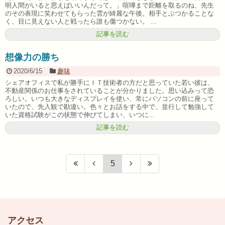
明人間がいると思えばいいんだって。」喧嘩まで距離を取るのね、先生
のその表現に笑わせてもらった雲が綺麗な午後。相手とぶつかることな
く、目に見えない人と戦ったら誰も傷つかない。 ...
記事を読む
想像力の勝ち
2020/6/15
趣味
シェアオフィスで私が勝手にＩＴ技術者の方だと思っていた若い彼は、
不動産関係のお仕事をされていることが分かりました。思い込みって恐
ろしい。いつも大きなディスプレイを使い、常にパソコンの前に座って
いたので、先入観で勘違い。色々とお話をする中で、並行して勉強して
いた資格試験がこの状態で伸びてしまい、いつに...
記事を読む
5
アクセス