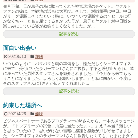
先月下旬、母が息子の為に取ってくれた神宮球場のチケット。ヤクルト
ファンの彼は、本拠地の試合に大喜び。そして、対戦相手は中日。中日
がリーグ優勝しそうだという時に、いつ？いつ優勝するの？セールに行
かなくちゃ！と名古屋でうるさかった母が、息子とヤクルト対中日戦を
楽しみにしている姿が微笑ましくなりました。が...
記事を読む
面白い出会い
2021/5/10
趣味
いつものように、バタバタと朝の準備をし、慌ただしくシェアオフィス
に来て、受付にいたラガーマンTさんにご挨拶。すると呼び止められ、隣
に座っていた男性スタッフさんを紹介されました。「今月から来てもら
うことになりました。よろしくお願いします。」と私に向かい、今度は
そのスタッフさんにTさんが伝えてくれました...
記事を読む
約束した場所へ
2021/4/26
趣味
ビジネスパートナーであるプログラマーのMさんから、一本のメッセージ
が。『トップリーグの試合、抽選に当たったよ～。』え？本当？難しい
と思っていたので、思いがけない吉報に感謝と感激が押し寄せてきまし
た。シェアオフィスのラガーマンTさんに報告したくても、たまたまタイ