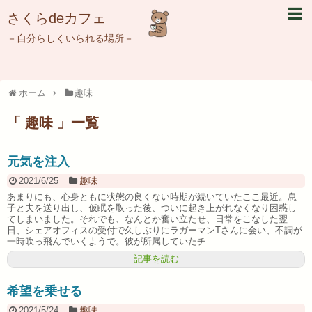
さくらdeカフェ
－自分らしくいられる場所－
ホーム
趣味
「 趣味 」一覧
元気を注入
2021/6/25
趣味
あまりにも、心身ともに状態の良くない時期が続いていたここ最近。息
子と夫を送り出し、仮眠を取った後、ついに起き上がれなくなり困惑し
てしまいました。それでも、なんとか奮い立たせ、日常をこなした翌
日、シェアオフィスの受付で久しぶりにラガーマンTさんに会い、不調が
一時吹っ飛んでいくようで。彼が所属していたチ...
記事を読む
希望を乗せる
2021/5/24
趣味