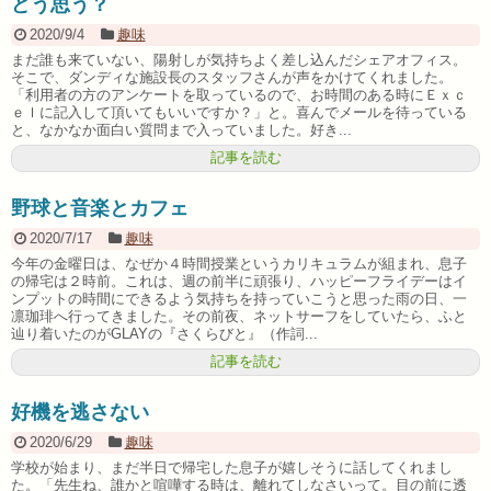
どう思う？
2020/9/4
趣味
まだ誰も来ていない、陽射しが気持ちよく差し込んだシェアオフィス。
そこで、ダンディな施設長のスタッフさんが声をかけてくれました。
「利用者の方のアンケートを取っているので、お時間のある時にＥｘｃ
ｅｌに記入して頂いてもいいですか？」と。喜んでメールを待っている
と、なかなか面白い質問まで入っていました。好き...
記事を読む
野球と音楽とカフェ
2020/7/17
趣味
今年の金曜日は、なぜか４時間授業というカリキュラムが組まれ、息子
の帰宅は２時前。これは、週の前半に頑張り、ハッピーフライデーはイ
ンプットの時間にできるよう気持ちを持っていこうと思った雨の日、一
凛珈琲へ行ってきました。その前夜、ネットサーフをしていたら、ふと
辿り着いたのがGLAYの『さくらびと』（作詞...
記事を読む
好機を逃さない
2020/6/29
趣味
学校が始まり、まだ半日で帰宅した息子が嬉しそうに話してくれまし
た。「先生ね、誰かと喧嘩する時は、離れてしなさいって。目の前に透