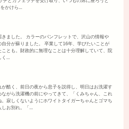
イッチとカフェラテを受け取り、いつもの席に座ろうと
かけら...
届きました。 カラーのパンフレットで、沢山の情報や
自分が蘇りました。 卒業して16年、学びたいことが
たことも。財政的に無理なことは十分理解していて、院
...
れが酷く、前日の夜から息子を説得し、明日はお洗濯す
めながら洗濯機の前にやってきて、「くみちゃん、これ
ね。寂しくないようにホワイトタイガーちゃんとゴマち
お別れ。「...