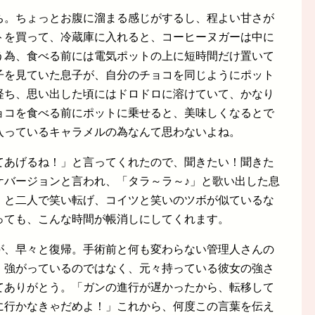
ち。ちょっとお腹に溜まる感じがするし、程よい甘さが
トを買って、冷蔵庫に入れると、コーヒーヌガーは中に
う為、食べる前には電気ポットの上に短時間だけ置いて
子を見ていた息子が、自分のチョコを同じようにポット
経ち、思い出した頃にはドロドロに溶けていて、かなり
ョコを食べる前にポットに乗せると、美味しくなるとで
入っているキャラメルの為なんて思わないよね。
てあげるね！」と言ってくれたので、聞きたい！聞きた
ケバージョンと言われ、「タラ～ラ～♪」と歌い出した息
！と二人で笑い転げ、コイツと笑いのツボが似ているな
っても、こんな時間が帳消しにしてくれます。
が、早々と復帰。手術前と何も変わらない管理人さんの
。強がっているのではなく、元々持っている彼女の強さ
てありがとう。「ガンの進行が遅かったから、転移して
に行かなきゃだめよ！」これから、何度この言葉を伝え