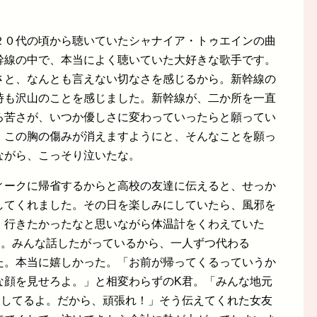
２０代の頃から聴いていたシャナイア・トゥエインの曲
幹線の中で、本当によく聴いていた大好きな歌手です。
さと、なんとも言えない切なさを感じるから。新幹線の
時も沢山のことを感じました。新幹線が、二か所を一直
ろ苦さが、いつか優しさに変わっていったらと願ってい
、この胸の傷みが消えますようにと、そんなことを願っ
ながら、こっそり泣いたな。
ィークに帰省するからと高校の友達に伝えると、せっか
してくれました。その日を楽しみにしていたら、風邪を
。行きたかったなと思いながら体温計をくわえていた
～。みんな話したがっているから、一人ずつ代わる
た。本当に嬉しかった。「お前が帰ってくるっていうか
な顔を見せろよ。」と相変わらずのK君。「みんな地元
援してるよ。だから、頑張れ！」そう伝えてくれた女友