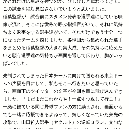
がどれだけの重みを持つのか、ひしひしと伝わってきて。
この試合を絶対見逃さないでいようと思いました。
稲葉監督が、試合前にスタメン発表を選手達にしている映
像が流れ、そこには愛称で呼ぶ指揮官がいて、それに気持
ちよく返事をする選手達がいて、それだけでもう十分一つ
になったチームを感じました。各球団から集められた選手
をまとめる稲葉監督の大きな集大成、その気持ちに応えた
いと願う選手達の気持ちが画面を通して伝わり、胸がいっ
ぱいでした。
先制されてしまった日本チームに向けて送られる東京ドー
ムの声援を目にして、私もそこへ行きたいと思っていた
ら、画面下のツイッターの文字が今回も目に飛び込んでき
ました。『まだまだこれからや！一点ずつ返して行こ！』
一緒に観ている同じ野球ファンの方に励まされ、画面から
でも一緒に応援できるよねって、嬉しくなっていた矢先の
攻撃で、山田哲人選手（ヤクルト）の逆転３ラン。文句な