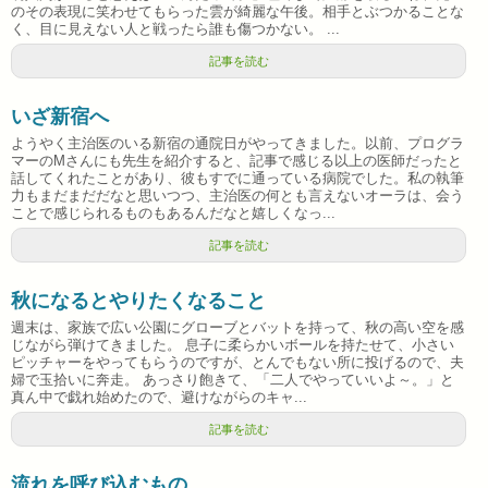
のその表現に笑わせてもらった雲が綺麗な午後。相手とぶつかることな
く、目に見えない人と戦ったら誰も傷つかない。 ...
記事を読む
いざ新宿へ
ようやく主治医のいる新宿の通院日がやってきました。以前、プログラ
マーのMさんにも先生を紹介すると、記事で感じる以上の医師だったと
話してくれたことがあり、彼もすでに通っている病院でした。私の執筆
力もまだまだだなと思いつつ、主治医の何とも言えないオーラは、会う
ことで感じられるものもあるんだなと嬉しくなっ...
記事を読む
秋になるとやりたくなること
週末は、家族で広い公園にグローブとバットを持って、秋の高い空を感
じながら弾けてきました。 息子に柔らかいボールを持たせて、小さい
ピッチャーをやってもらうのですが、とんでもない所に投げるので、夫
婦で玉拾いに奔走。 あっさり飽きて、「二人でやっていいよ～。」と
真ん中で戯れ始めたので、避けながらのキャ...
記事を読む
流れを呼び込むもの