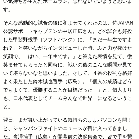
い気持ちが生んだホームラン。忘れないでいようと思いま
す。
そんな感動的な試合の後に和ませてくれたのは、侍JAPAN
公認サポートキャプテンの中居正広さん。どの試合も好投
した甲斐野投手（ソフトバンク）に、「まだ一年生ですよ
ね？」と笑いながらインタビューした時、ふと力が抜けた
笑顔で、「はい、一年生です。」と答えた表情を見て、微
笑ませてもらったと同時に、戦いの後のこんな瞬間が見て
いて堪らないなと思いました。そして、４番の役割を格好
よく果たした鈴木誠也選手（広島）。「個人の成績はどう
でもよくて、優勝することが目標だった。」と。個人より
も、日本代表としてチームみんなで世界一になるというこ
と。
翌日、まだ舞い上がっている気持ちのままパソコンを開く
と、シャンパンファイトのニュースが目に入ってきまし
た。會澤捕手（広島）が開幕前の決起集会で、皆で手を繋