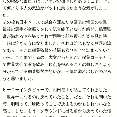
しの絶妙な当たりは、ファンの後押しがあってこそ。そし
て何より本人の気迫がバットに乗ったような気がしまし
た。
その後も日本ペースで試合を運んだ９回表の韓国の攻撃、
最後の選手が空振りをして試合終了となった瞬間、稲葉監
督が溢れる涙を堪えきれず両手で顔を覆った姿を見た時、
一緒に泣きそうになりました。それは紛れもなく歓喜の涙
であり、そこに稲葉監督の苦悩も喜びも全て詰まっていた
から。ここまでくるの、大変だったんだ。稲葉コーチとし
て世界大会で涙を飲み、頂点を極めることの難しさもよく
分かっている稲葉監督の想いが、一気に溢れ出したのだろ
うと思いました。
ヒーローインタビューで、山田選手が話してくれました。
「世界一になるのは決めていたこと」だと。それを聞いた
時、明暗って、勝敗ってここで決まるのかもしれないなと
感じました。もう、グラウンドに出る前から決めていた強