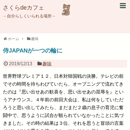
さくらdeカフェ
－自分らしくいられる場所－
ホーム
趣味
侍JAPANが一つの輪に
2019/12/13
趣味
世界野球プレミア１２、日本対韓国戦の決勝。テレビの前
でその時間を待ちわびていたら、オープニングで流れてき
たのは『思い出せあの歓喜を、思い出せあの屈辱を』とい
うアナウンス。４年前の前回大会は、私は何をしていただ
ろうと思い出してみたら、まだまだ２歳の息子の育児に奮
闘中で、思うように試合が観られていなかったことに気づ
きました。その時の結果は３位、それを思うと冒頭の言葉