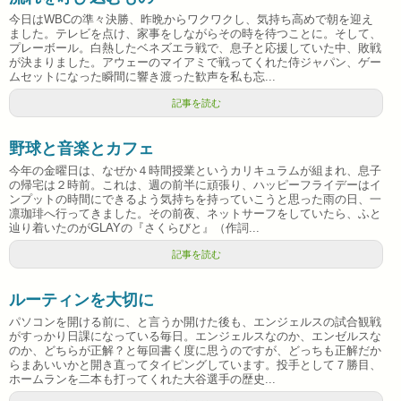
今日はWBCの準々決勝、昨晩からワクワクし、気持ち高めで朝を迎え
ました。テレビを点け、家事をしながらその時を待つことに。そして、
プレーボール。白熱したベネズエラ戦で、息子と応援していた中、敗戦
が決まりました。アウェーのマイアミで戦ってくれた侍ジャパン、ゲー
ムセットになった瞬間に響き渡った歓声を私も忘...
記事を読む
野球と音楽とカフェ
今年の金曜日は、なぜか４時間授業というカリキュラムが組まれ、息子
の帰宅は２時前。これは、週の前半に頑張り、ハッピーフライデーはイ
ンプットの時間にできるよう気持ちを持っていこうと思った雨の日、一
凛珈琲へ行ってきました。その前夜、ネットサーフをしていたら、ふと
辿り着いたのがGLAYの『さくらびと』（作詞...
記事を読む
ルーティンを大切に
パソコンを開ける前に、と言うか開けた後も、エンジェルスの試合観戦
がすっかり日課になっている毎日。エンジェルスなのか、エンゼルスな
のか、どちらが正解？と毎回書く度に思うのですが、どっちも正解だか
らまあいいかと開き直ってタイピングしています。投手として７勝目、
ホームランを二本も打ってくれた大谷選手の歴史...