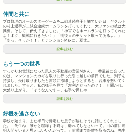
仲間と共に
プロ野球のオールスターゲームを二戦連続息子と観ていた日、ヤクルト
の村上選手が二試合連続ホームランを打ってくれて、大ファンの彼は大
興奮。そして、伝えてきました。「神宮でもホームランを打ってくれた
よ！ボク、観戦に行きたい！」「明後日のチケット取ってあるよ。」
「あっ、そっか！！」とテンションMaxに。夏休...
記事を読む
もう一つの世界
すっかりお世話になった恩人の不動産の営業Mさん。一番最後に会った
のは、マンションのカギを取りに行った引っ越しの前日でした。判子を
持参し、受け取りましたと書類に捺印しようとすると、台紙を敷いてく
れました。すると、私の様子を見て「左利きだったの？！」と聞かれ、
大盛り上がり。「そうなんです～。右手で押しや...
記事を読む
好機を逃さない
学校が始まり、まだ半日で帰宅した息子が嬉しそうに話してくれまし
た。「先生ね、誰かと喧嘩する時は、離れてしなさいって。目の前に透
明人間がいると思えばいいんだって。」喧嘩まで距離を取るのね、先生