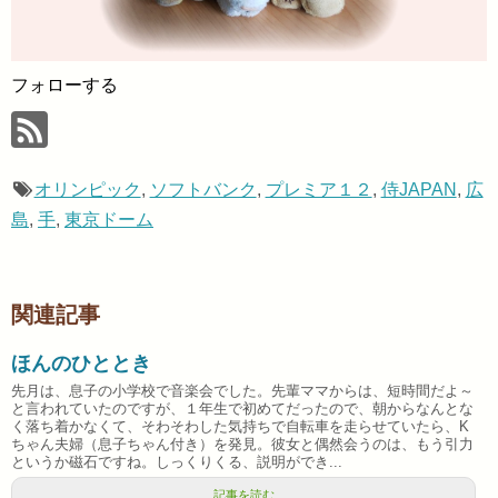
フォローする
オリンピック
,
ソフトバンク
,
プレミア１２
,
侍JAPAN
,
広
島
,
手
,
東京ドーム
関連記事
ほんのひととき
先月は、息子の小学校で音楽会でした。先輩ママからは、短時間だよ～
と言われていたのですが、１年生で初めてだったので、朝からなんとな
く落ち着かなくて、そわそわした気持ちで自転車を走らせていたら、K
ちゃん夫婦（息子ちゃん付き）を発見。彼女と偶然会うのは、もう引力
というか磁石ですね。しっくりくる、説明ができ...
記事を読む